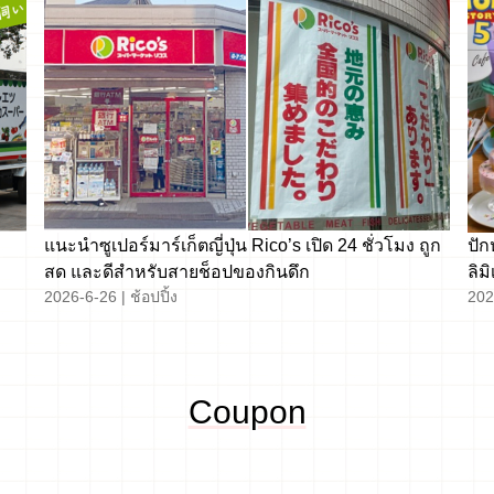
แนะนำซูเปอร์มาร์เก็ตญี่ปุ่น Rico’s เปิด 24 ชั่วโมง ถูก
ปัก
สด และดีสำหรับสายช็อปของกินดึก
ลิม
2026-6-26
|
ช้อปปิ้ง
202
Coupon