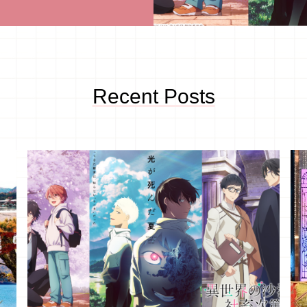
Recent Posts