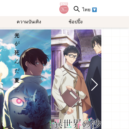
ไทย
ความบันเทิง
ช้อปปิ้ง
Huis
เหาะ
เมือ