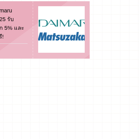
imaru
5 รับ
อีก 5% และ
ี!
.