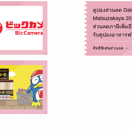
คูปองส่วนลด Da
Matsuzakaya 202
ส่วนลดภาษีเพิ่ม
รับคูปองอาหารฟร
สิทธิพิเศษส่วนลด ・..