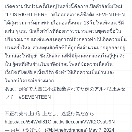
เกิดความปั่นป่วนครั้งใหญ่ในครั้งนี้คือการเปิดตัวอัลบั้มใหม่
“17 IS RIGHT HERE” วงไอดอลเกาหลีชื่อดัง SEVENTEEN
ได้สุ่มรวมการ์ดภาพถ่ายไอดอลทั้งหมด 13 ใบในแพ็คเกจซีดี
แฟน ๆ และ นักเก็งกำไรที่ต้องการรวบรวมครบชุดจะซื้อใน
ปริมาณมาก แต่เช่นเคย เหตุการณ์ดังกล่าวทำให้เกิดความปั่น
ป่วนครั้งใหญ่ สาเหตุหลักคือซีดีที่ถูกทิ้งจำนวนมากถูกกองอยู่
ในกล่องในชิบูย่า ซึ่งเป็นสถานที่ที่มีผู้คนหนาแน่นในญี่ปุ่น ดัง
นั้น ผู้คนที่เดินผ่านไปมาจึงมักจะโพสต์ข้อความนี้ลงใน
เว็บไซต์โซเชียลเน็ตเวิร์ก ซึ่งทำให้เกิดความปั่นป่วนและ
วิพากษ์วิจารณ์อย่างมาก
あぁ、渋谷で大量に不法投棄されてた例のアルバムね
#セ
ブチ
#SEVENTEEN
不正な売り上げ計上だし、迷惑行為だから
https://t.co/i54WxII81G
pic.twitter.com/VWK2GsuU9N
— 雨月（うげつ） (@blythehydrangea)
May 7, 2024