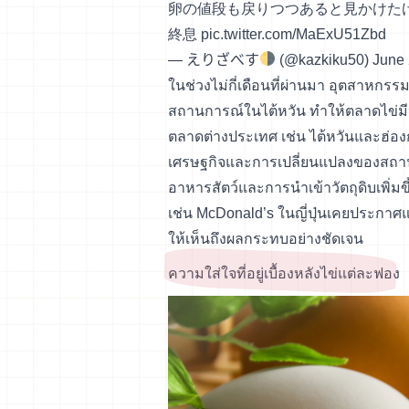
卵の値段も戻りつつあると見かけたけ
終息
pic.twitter.com/MaExU51Zbd
— えりざべす
(@kazkiku50)
June 
ในช่วงไม่กี่เดือนที่ผ่านมา อุตสาหกรร
สถานการณ์ในไต้หวัน ทำให้ตลาดไข่มี
ตลาดต่างประเทศ เช่น ไต้หวันและฮ่องกง 
เศรษฐกิจและการเปลี่ยนแปลงของสถานก
อาหารสัตว์และการนำเข้าวัตถุดิบเพิ่มขึ
เช่น McDonald’s ในญี่ปุ่นเคยประกาศแผน
ให้เห็นถึงผลกระทบอย่างชัดเจน
ความใส่ใจที่อยู่เบื้องหลังไข่แต่ละฟอง