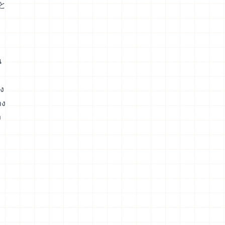
と
น
ง
าง
ง