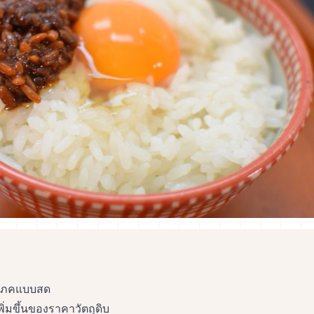
ริโภคแบบสด
มขึ้นของราคาวัตถุดิบ