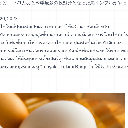
ど、1771万羽と今季最多の殺処分となった鳥インフルがやっ
20, 2023
มไข่ในญี่ปุ่นเผชิญกับผลกระทบจากไข้หวัดนก ซึ่งคล้ายกับ
ปัญหาและราคาพุ่งสูงขึ้น นอกจากนี้ ความต้องการบริโภคไข่ดิบใ
ก็เพิ่มขึ้น ทำให้การส่งออกไข่จากญี่ปุ่นเพิ่มขึ้นด้วย ปัจจัยทาง
ารณ์โลก เช่น สงครามและราคาธัญพืชที่เพิ่มขึ้น ทำให้ราคาขอ
้น ส่งผลให้ต้นทุนการเลี้ยงสัตว์สูงขึ้นและกดดันผู้ผลิตอย่างมาก อย่
ที่จะหยุดขายเมนู “Teriyaki Tsukimi Burger” ที่ใช้ไข่ดิบ ซึ่งแสด