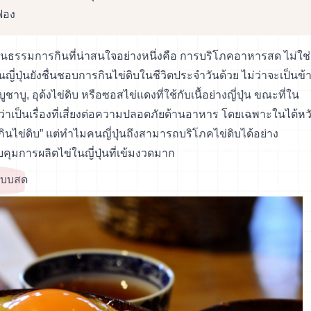
ะฟอง
นวัฒนธรรมการกินที่น่าสนใจอย่างหนึ่งคือ การบริโภคอาหารสด ไม่ใช่
คนญี่ปุ่นยังชื่นชอบการกินไข่ดิบในชีวิตประจำวันด้วย ไม่ว่าจะเป็นข้
บู, อุด้งไข่ดิบ หรือซอสไข่แดงที่ใช้กับเนื้อย่างญี่ปุ่น ขณะที่ใน
าเป็นเรื่องที่เสี่ยงต่อความปลอดภัยด้านอาหาร โดยเฉพาะในไต้หว
ากินไข่ดิบ” แต่ทำไมคนญี่ปุ่นถึงสามารถบริโภคไข่ดิบได้อย่าง
ุมการผลิตไข่ในญี่ปุ่นที่เข้มงวดมาก
คแบบสด