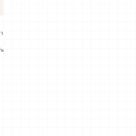
าว
ัน