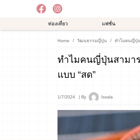
ท่องเที่ยว
แฟชั่น
อาหาร
ความ
ช้อป
Home
วัฒนธรรมญี่ปุ่น
ทำไมคนญี่ปุ่
อร่อย
บันเทิง
ปิ้ง
ม
ทำไมคนญี่ปุ่นสามารถ
แบบ “สด”
1/7/2024
| By
Issala