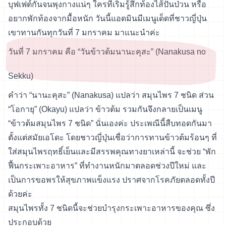
บุฟเฟต์กันจนพุงกางแน่ๆ ใครที่เริ่มรู้สึกท้องไส้ปั่นป่วน หรือ
อยากพักท้องจากมื้อหนัก วันนี้แอดมินมีเมนูเด็ดที่ชาวญี่ปุ่น
เขาทานกันทุกวันที่ 7 มกราคม มาแนะนำค่ะ
วันที่ 7 มกราคม คือ “วันข้าวต้มนานะคุสะ” (Nanakusa no
Sekku)
คำว่า “นานะคุสะ” (Nanakusa) แปลว่า สมุนไพร 7 ชนิด ส่วน
“โอกายุ” (Okayu) แปลว่า ข้าวต้ม รวมกันจึงกลายเป็นเมนู
“ข้าวต้มสมุนไพร 7 ชนิด” นั่นเองค่ะ ประเพณีนี้สืบทอดกันมา
ตั้งแต่สมัยเอโดะ โดยชาวญี่ปุ่นเชื่อว่าการทานข้าวต้มร้อนๆ ที่
ใส่สมุนไพรฤทธิ์เย็นและมีสรรพคุณทางยาเหล่านี้ จะช่วย “พัก
ฟื้นกระเพาะอาหาร” ที่ทำงานหนักมาตลอดช่วงปีใหม่ และ
เป็นการขอพรให้สุขภาพแข็งแรง ปราศจากโรคภัยตลอดทั้งปี
ด้วยค่ะ
สมุนไพรทั้ง 7 ชนิดนี้จะช่วยบำรุงกระเพาะอาหารของคุณ ซึ่ง
ประกอบด้วย