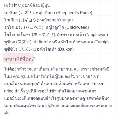
เซริ (セリ): ผักชีล้อมญี่ปุ่น
นาซึนะ (ナズナ): หญ้าตีนกา (Shepherd’s Purse)
โกเกียว (ゴギョウ): หญ้าฮาฮาโกะกุสะ
ฮาโคเบระ (ハコベラ): หญ้าลูกไก่ (Chickweed)
โฮโตเกะโนซะ (ホトケノザ): ผักพระพุทธเจ้า (Nipplewort)
ซูซึนะ (スズナ): หัวผักกาด หรือ หัวไชเท้าทรงกลม (Turnip)
ซูซึชิโร่ (スズシロ): หัวไชเท้า (Daikon)
หาทานได้ที่ไหน?
ไม่ต้องกลัวว่าจะหาเก็บสมุนไพรยากนะคะ! เพราะช่วงหลังปี
ใหม่ ตามซุปเปอร์มาร์เก็ตในญี่ปุ่น จะเริ่มวางขาย “เซต
สมุนไพรนานะคุสะ” ทั้งแบบสดเป็นแพ็ค หรือแบบ Freeze-
dried สำเร็จรูปที่ฉีกซองใส่ข้าวต้มได้เลย สะดวกสุดๆ
แอดมินเองก็เคยจัดแบบสำเร็จรูปมาลองทานดู รสชาติคลีนๆ
หอมกลิ่นสมุนไพรอ่อนๆ รู้สึกสบายท้องและดีต่อกระเพาะมาก
ค่ะ