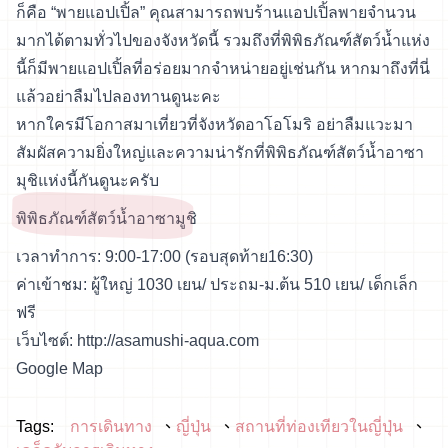
ก็คือ “พายแอปเปิ้ล” คุณสามารถพบร้านแอปเปิ้ลพายจำนวน
มากได้ตามทั่วไปของจังหวัดนี้ รวมถึงที่พิพิธภัณฑ์สัตว์น้ำแห่ง
นี้ก็มีพายแอปเปิ้ลที่อร่อยมากจำหน่ายอยู่เช่นกัน หากมาถึงที่นี่
แล้วอย่าลืมไปลองทานดูนะคะ
หากใครมีโอกาสมาเที่ยวที่จังหวัดอาโอโมริ อย่าลืมแวะมา
สัมผัสความยิ่งใหญ่และความน่ารักที่พิพิธภัณฑ์สัตว์น้ำอาซา
มุชิแห่งนี้กันดูนะครับ
พิพิธภัณฑ์สัตว์น้ำอาซามูชิ
เวลาทำการ: 9:00-17:00 (รอบสุดท้าย16:30)
ค่าเข้าชม: ผู้ใหญ่ 1030 เยน/ ประถม-ม.ต้น 510 เยน/ เด็กเล็ก
ฟรี
เว็บไซต์:
http://asamushi-aqua.com
Google Map
Tags:
การเดินทาง
ญี่ปุ่น
สถานที่ท่องเทียวในญี่ปุ่น