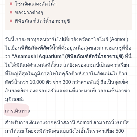
โซนจัดแสดงสัตว์น้ำ
ของฝากต่างๆ
พิพิธภัณฑ์สัตว์น้ำอาซามูชิ
วันนี้เราจะพาทุกคนวาร์ปไปเที่ยวจังหวัดอาโอโมริ (Aomori)
ไปเยือน
พิพิธภัณฑ์สัตว์น้ำ
ที่ตั้งอยู่เหนือสุดของเกาะฮอนชูที่ชื่อ
ว่า
“Asamushi Aquarium” (พิพิธภัณฑ์สัตว์น้ำอาซามุชิ)
ที่นี่
ไม่ได้มีดีแค่ตำแหน่งที่ตั้งนะ แต่ยังครองแชมป์เป็นอควาเรียม
ที่ใหญ่ที่สุดในภูมิภาคโทโฮคุอีกด้วย! ภายในอัดแน่นไปด้วย
สัตว์น้ำกว่า 10,000 ตัว จาก 300 กว่าสายพันธุ์ ถือเป็นจุดเช็ค
อินยอดฮิตของครอบครัวและคนที่แวะมาเที่ยวออนเซ็นอาซา
มุชิเลยล่ะ
การเดินทาง
สำหรับการเดินทางจากหน้าสถานี Aomori สามารถนั่งรถบัส
มาได้เลย โดยจะมีตั๋วพิเศษแบบนั่งไม่อั้นในราคาเพียง 500