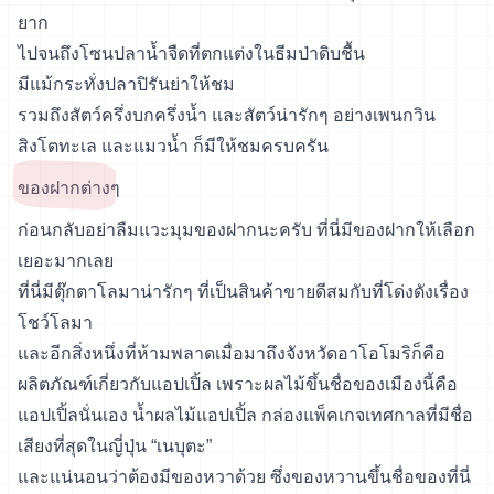
ยาก
ไปจนถึงโซนปลาน้ำจืดที่ตกแต่งในธีมป่าดิบชื้น
มีแม้กระทั่งปลาปิรันย่าให้ชม
รวมถึงสัตว์ครึ่งบกครึ่งน้ำ และสัตว์น่ารักๆ อย่างเพนกวิน
สิงโตทะเล และแมวน้ำ ก็มีให้ชมครบครัน
ของฝากต่างๆ
ก่อนกลับอย่าลืมแวะมุมของฝากนะครับ ที่นี่มีของฝากให้เลือก
เยอะมากเลย
ที่นี่มีตุ๊กตาโลมาน่ารักๆ ที่เป็นสินค้าขายดีสมกับที่โด่งดังเรื่อง
โชว์โลมา
และอีกสิ่งหนึ่งที่ห้ามพลาดเมื่อมาถึงจังหวัดอาโอโมริก็คือ
ผลิตภัณฑ์เกี่ยวกับแอปเปิ้ล เพราะผลไม้ขึ้นชื่อของเมืองนี้คือ
แอปเปิ้ลนั่นเอง น้ำผลไม้แอปเปิ้ล กล่องแพ็คเกจเทศกาลที่มีชื่อ
เสียงที่สุดในญี่ปุ่น “เนบุตะ”
และแน่นอนว่าต้องมีของหวาด้วย ซึ่งของหวานขึ้นชื่อของที่นี่