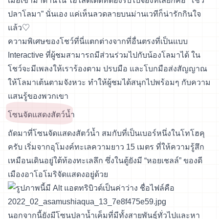
เมื่อเข้ามาด้านใน ไฮไลต์เด็ดที่ต้องรีบไปจองที่เลยก็คือ “โชว์
ปลาโลมา” นั่นเอง แค่เห็นลวดลายบนม่านเวทีก็น่ารักกินใจ
แล้ว♡
ความพิเศษของโชว์ที่นี่แตกต่างจากที่อื่นตรงที่เป็นแบบ
Interactive ที่ผู้ชมสามารถมีส่วนร่วมไปกับน้องโลมาได้ ใน
โชว์จะมีเพลงให้เราร้องตาม ปรบมือ และโบกมือส่งสัญญาณ
ให้โลมาเต้นตามจังหวะ ทำให้ผู้ชมได้สนุกไปพร้อมๆ กับความ
แสนรู้ของพวกเขา
โซนจัดแสดงสัตว์น้ำ
ถัดมาที่โซนจัดแสดงสัตว์น้ำ สมกับที่เป็นเบอร์หนึ่งในโทโฮคุ
ครับ เริ่มจากอุโมงค์ทะเลความยาว 15 เมตร ที่ให้ความรู้สึก
เหมือนเดินอยู่ใต้ท้องทะเลลึก ซึ่งในตู้ยังมี “หอยเชลล์” ของดี
เมืองอาโอโมริจัดแสดงอยู่ด้วย
นอกจากนี้ยังมีโซนปลาน้ำเค็มที่มีทั้งสายพันธุ์ทั่วไปและหา