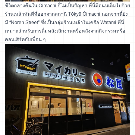
ชีวิตกลางคืนใน Ōimachi ก็ไม่เป็นปัญหา ที่นี่มีถนนเต็มไปด้วย
ร้านเหล้าทันทีที่ออกจากสถานี Tōkyū Ōimachi นอกจากนี้ยัง
มี “Noren Street” ซึ่งเป็นกลุ่มร้านเหล้าในเครือ Watami ที่นี่
เหมาะสำหรับการดื่มหลังเลิกงานหรือหลังจากกิจกรรมหรือ
คอนเสิร์ตกับเพื่อน ๆ