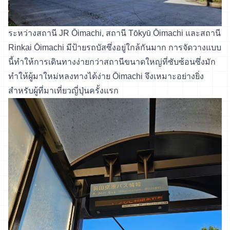
ระหว่างสถานี JR Ōimachi, สถานี Tōkyū Ōimachi และสถานี
Rinkai Ōimachi มีป้ายรถบัสซึ่งอยู่ใกล้กันมาก การจัดวางแบบ
นี้ทำให้การเดินทางง่ายกว่าสถานีขนาดใหญ่ที่ซับซ้อนซึ่งมัก
ทำให้ผู้มาใหม่หลงทางได้ง่าย Ōimachi จึงเหมาะอย่างยิ่ง
สำหรับผู้ที่มาเที่ยวญี่ปุ่นครั้งแรก