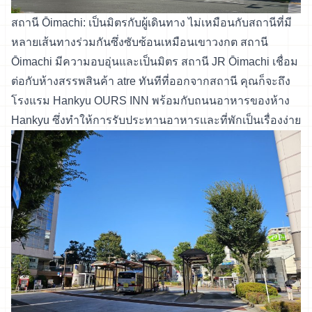
สถานี Ōimachi: เป็นมิตรกับผู้เดินทาง ไม่เหมือนกับสถานีที่มี
หลายเส้นทางร่วมกันซึ่งซับซ้อนเหมือนเขาวงกต สถานี
Ōimachi มีความอบอุ่นและเป็นมิตร สถานี JR Ōimachi เชื่อม
ต่อกับห้างสรรพสินค้า atre ทันทีที่ออกจากสถานี คุณก็จะถึง
โรงแรม Hankyu OURS INN พร้อมกับถนนอาหารของห้าง
Hankyu ซึ่งทำให้การรับประทานอาหารและที่พักเป็นเรื่องง่าย