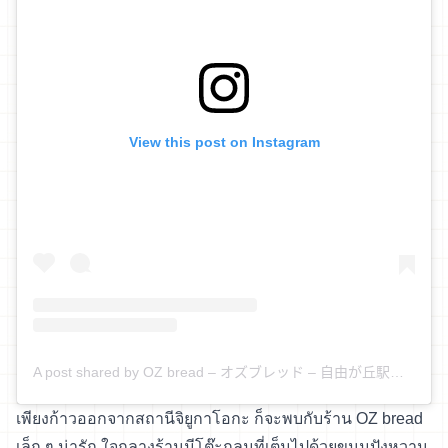
View this post on Instagram
A post shared by OZ bread – オズブレッド – 自由が丘駅前のベーカリー(パン屋) (@oz_bread)
เพียงก้าวออกจากสถานีจิยูกาโอกะ ก็จะพบกับร้าน OZ bread
เล็ก ๆ น่ารัก ใจกลางร้านมีโต๊ะกลมที่เต็มไปด้วยขนมปังหวาน