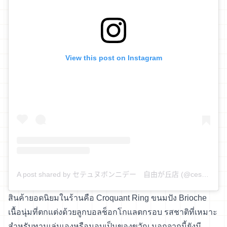
View this post on Instagram
A post shared by セテュヌボンニデー 自由が丘店 (@cestune_bonneidee_jiyugaoka)
สินค้ายอดนิยมในร้านคือ Croquant Ring ขนมปัง Brioche
เนื้อนุ่มที่ตกแต่งด้วยลูกบอลช็อกโกแลตกรอบ รสชาติที่เหมาะ
สำหรับทานเล่นเองหรือมอบเป็นของขวัญ นอกจากนี้ยังมี