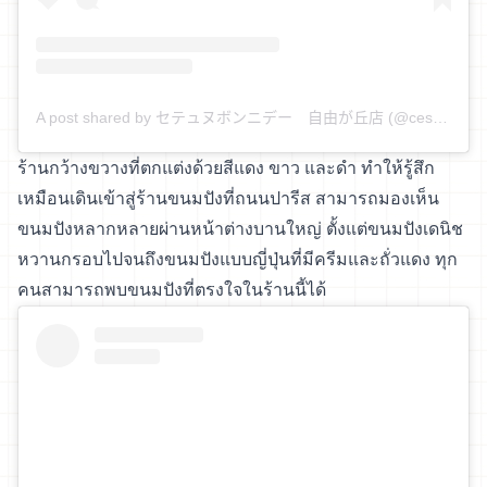
A post shared by セテュヌボンニデー 自由が丘店 (@cestune_bonneidee_jiyugaoka)
ร้านกว้างขวางที่ตกแต่งด้วยสีแดง ขาว และดำ ทำให้รู้สึก
เหมือนเดินเข้าสู่ร้านขนมปังที่ถนนปารีส สามารถมองเห็น
ขนมปังหลากหลายผ่านหน้าต่างบานใหญ่ ตั้งแต่ขนมปังเดนิช
หวานกรอบไปจนถึงขนมปังแบบญี่ปุ่นที่มีครีมและถั่วแดง ทุก
คนสามารถพบขนมปังที่ตรงใจในร้านนี้ได้