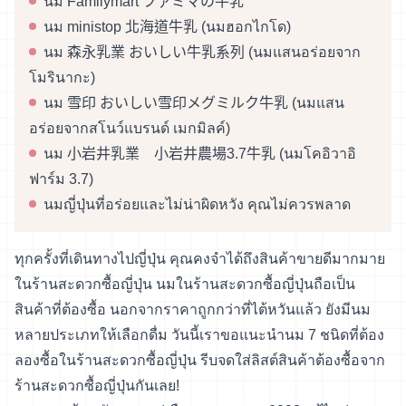
นม Familymart ファミマの牛乳
นม ministop 北海道牛乳 (นมฮอกไกโด)
นม 森永乳業 おいしい牛乳系列 (นมแสนอร่อยจาก
โมรินากะ)
นม 雪印 おいしい雪印メグミルク牛乳 (นมแสน
อร่อยจากสโนว์แบรนด์ เมกมิลค์)
นม 小岩井乳業 小岩井農場3.7牛乳 (นมโคอิวาอิ
ฟาร์ม 3.7)
นมญี่ปุ่นที่อร่อยและไม่น่าผิดหวัง คุณไม่ควรพลาด
ทุกครั้งที่เดินทางไปญี่ปุ่น คุณคงจำได้ถึงสินค้าขายดีมากมาย
ในร้านสะดวกซื้อญี่ปุ่น นมในร้านสะดวกซื้อญี่ปุ่นถือเป็น
สินค้าที่ต้องซื้อ นอกจากราคาถูกกว่าที่ไต้หวันแล้ว ยังมีนม
หลายประเภทให้เลือกดื่ม วันนี้เราขอแนะนำนม 7 ชนิดที่ต้อง
ลองซื้อในร้านสะดวกซื้อญี่ปุ่น รีบจดใส่ลิสต์สินค้าต้องซื้อจาก
ร้านสะดวกซื้อญี่ปุ่นกันเลย!