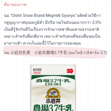
ที่มาของภาพ
นม “Oishii Snow Brand Megmilk Gyunyu” ผลิตด้วยวิธีกา
รสูญญากาศอุณหภูมิต่ำ มีปริมาณไขมันนมมากกว่า 3.5%
เป็นที่รู้จักกันดีในเรื่องการรักษารสชาตินมตามธรรมชาติ
เหมาะสำหรับดื่มเพียวๆ เหมาะสำหรับคนที่ชอบดื่มนมเป็น
อาหารเช้า ควรเก็บนมนี้ไว้ในรายการของคุณ
นม 小岩井乳業 小岩井農場3.7牛乳 (นมโคอิวาอิฟาร์ม 3.7)