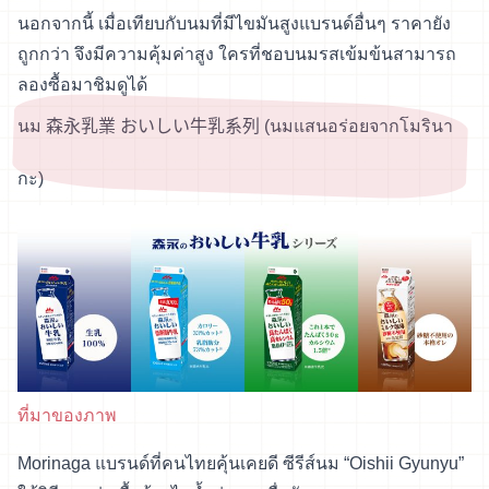
นอกจากนี้ เมื่อเทียบกับนมที่มีไขมันสูงแบรนด์อื่นๆ ราคายัง
ถูกกว่า จึงมีความคุ้มค่าสูง ใครที่ชอบนมรสเข้มข้นสามารถ
ลองซื้อมาชิมดูได้
นม 森永乳業 おいしい牛乳系列 (นมแสนอร่อยจากโมรินา
กะ)
ที่มาของภาพ
Morinaga แบรนด์ที่คนไทยคุ้นเคยดี ซีรีส์นม “Oishii Gyunyu”