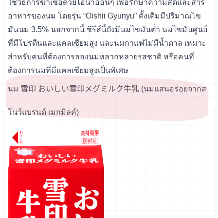
ใช้วิธีการฆ่าเชื้อด้วยไอน้ำอ่อนๆ เพื่อรักษาความสดและสาร
อาหารของนม โดยรุ่น “Oishii Gyunyu” ดั้งเดิมมีปริมาณไข
มันนม 3.5% นอกจากนี้ ซีรีส์นี้ยังมีนมไขมันต่ำ นมไขมันศูนย์
ที่มีโปรตีนและแคลเซียมสูง และนมกาแฟไม่มีน้ำตาล เหมาะ
สำหรับคนที่ต้องการลองนมหลากหลายรสชาติ หรือคนที่
ต้องการนมที่มีแคลเซียมสูงเป็นพิเศษ
นม 雪印 おいしい雪印メグミルク牛乳 (นมแสนอร่อยจากส
โนว์แบรนด์ เมกมิลค์)