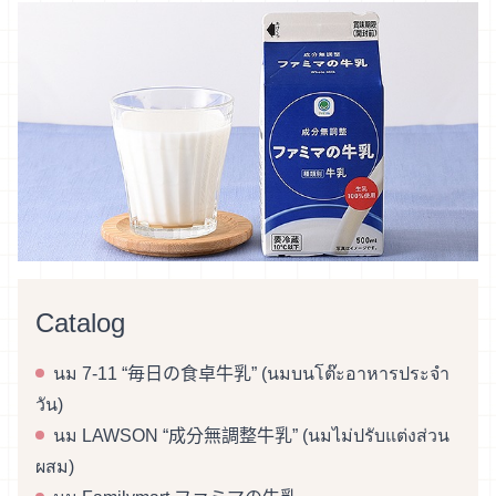
Catalog
นม 7-11 “毎日の食卓牛乳” (นมบนโต๊ะอาหารประจำ
วัน)
นม LAWSON “成分無調整牛乳” (นมไม่ปรับแต่งส่วน
ผสม)