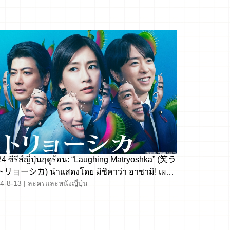
4 ซีรีส์ญี่ปุ่นฤดูร้อน: “Laughing Matryoshka” (笑う
リョーシカ) นำแสดงโดย มิซึคาว่า อาซามิ! เผย
4-8-13
|
ละครและหนังญี่ปุ่น
มลับของมนุษยชาติผ่านเรื่องราวการเมืองสุด
ลับ