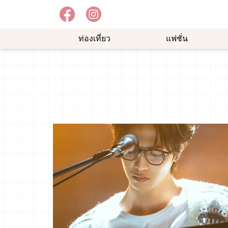
ท่องเที่ยว
แฟชั่น
อาหาร
ความ
ช้อป
อร่อย
บันเทิง
ปิ้ง
ม