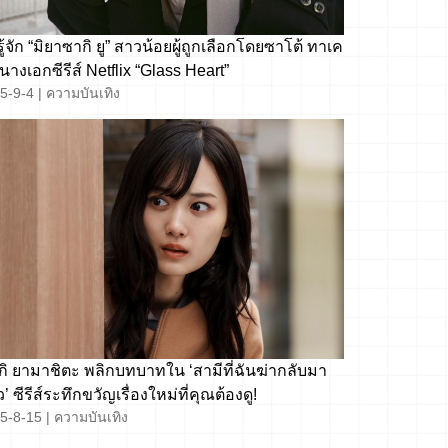
ู้จัก “มิยาซากิ ยู” สาวน้อยผู้ถูกเลือกโดยซาโต้ ทาเค
สู่นางเอกซีรีส์ Netflix “Glass Heart”
5-9-4
|
ความบันเทิง
ุกิ ยามาชิตะ พลิกบทบาทใน ‘สามีที่ฉันฆ่ากลับมา
ว’ ซีรีส์ระทึกขวัญเรื่องใหม่ที่คุณต้องดู!
5-8-15
|
ความบันเทิง