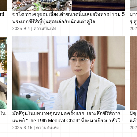
t!
ซาโต ทาเครุชอบเลี้ยงเต่าขนาดนั้นเลยจริงหรอ! รวม 5
มาร
พระเอกซีรีส์ญี่ปุ่นสุดหล่อกับน้องเต่าคู่ใจ
รุ 
2025-9-4
|
ความบันเทิง
202
กใน
มัตสึจุนในบทบาทคุณหมอครั้งแรก! เจาะลึกซีรีส์การ
มิซ
แพทย์ “The 19th Medical Chart” ที่จะมาเยียวยาหัวใจ
แล้
2025-8-15
|
ความบันเทิง
202
คุณ