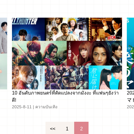
ม
10 อันดับภาพยนตร์ที่ดัดแปลงจากมังงะ ที่แฟนๆยังว่า
202
ดี!
マト
2025-8-11
|
ความบันเทิง
202
ควา
ลึก
<<
1
2