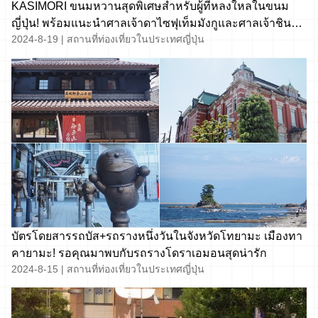
KASIMORI ขนมหวานสุดพิเศษสำหรับผู้ที่หลงใหลในขนม
ญี่ปุ่น! พร้อมแนะนำศาลเจ้าดาไซฟุเท็มมังกูและศาลเจ้าชินอา
2024-8-19
|
สถานที่ท่องเที่ยวในประเทศญี่ปุ่น
งาชิมะ แหล่งสักการะเทพเจ้าขนมหวานในฟุกุโอกะ
บัตรโดยสารรถบัส+รถรางหนึ่งวันในจังหวัดโทยามะ เมืองทา
คายามะ! รอคุณมาพบกับรถรางโดราเอมอนสุดน่ารัก
2024-8-15
|
สถานที่ท่องเที่ยวในประเทศญี่ปุ่น