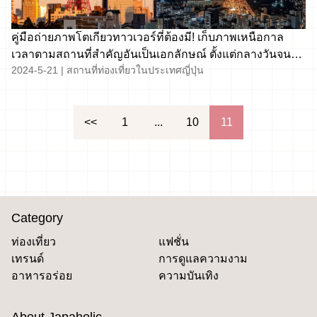
คู่มือถ่ายภาพโตเกียวทาวเวอร์ที่ต้องมี! เก็บภาพเหนือกาล
เวลาตามสถานที่สำคัญอันเป็นเอกลักษณ์ ตั้งแต่กลางวันจนถึง
2024-5-21
|
สถานที่ท่องเที่ยวในประเทศญี่ปุ่น
กลางคืน
文
<<
1
...
10
11
章
導
覽
Category
ท่องเที่ยว
แฟชั่น
เทรนด์
การดูแลความงาม
อาหารอร่อย
ความบันเทิง