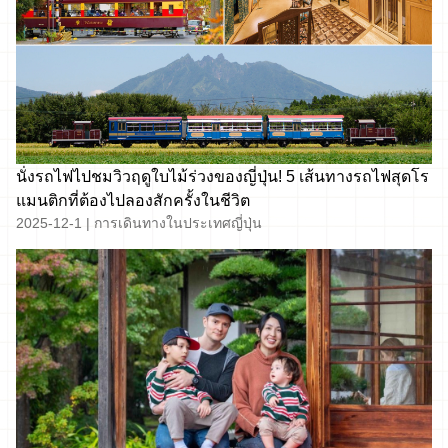
นั่งรถไฟไปชมวิวฤดูใบไม้ร่วงของญี่ปุ่น! 5 เส้นทางรถไฟสุดโร
แมนติกที่ต้องไปลองสักครั้งในชีวิต
2025-12-1
|
การเดินทางในประเทศญี่ปุ่น