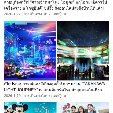
สายมูต้องกรี๊ด! “ศาลเจ้าคุมาโนะ โอมูตะ” ฟุกุโอกะ เปิดวาร์ป
เครื่องราง & โกชูอินดีไซน์จึ้ง สั่งออนไลน์ส่งถึงบ้านได้แล้ว!
2026-1-27
|
การเดินทางในประเทศญี่ปุ่น
เปิดประสบการณ์แสงสีเสียงสุดล้ำ! พาชมงาน “TAKANAWA
LIGHT JOURNEY” ณ แลนด์มาร์คใหม่ล่าสุดของโตเกียว
2026-1-19
|
การเดินทางในประเทศญี่ปุ่น