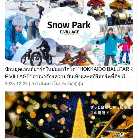
ปักหมุดแลนด์มาร์กใหม่ฮอกไกโด! “HOKKAIDO BALLPARK
F VILLAGE” อาณาจักรความบันเทิงและสกีรีสอร์ทที่ต้องไป
2025-12-23
|
การเดินทางในประเทศญี่ปุ่น
เยือนสักครั้ง