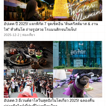
อัปเดต ปี 2025! แจกพิกัด 7 จุดเช็คอิน “ต้นคริสต์มาส & งาน
ไฟ” ทั่วคันโต ถ่ายรูปสวย โรแมนติกจนใจเจ็บ!
2025-12-2
|
ท่องเที่ยว
อัปเดต 3 อีเวนต์ฮาโลวีนสุดปังในโตเกียว 2025! ฉลองคืน