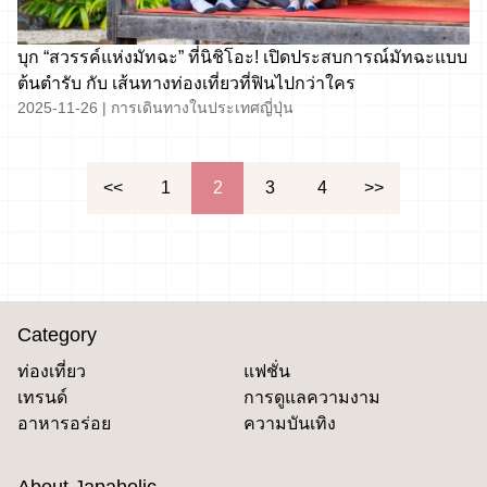
บุก “สวรรค์แห่งมัทฉะ” ที่นิชิโอะ! เปิดประสบการณ์มัทฉะแบบ
ต้นตำรับ กับ เส้นทางท่องเที่ยวที่ฟินไปกว่าใคร
2025-11-26
|
การเดินทางในประเทศญี่ปุ่น
文
<<
1
2
3
4
>>
章
導
覽
Category
ท่องเที่ยว
แฟชั่น
เทรนด์
การดูแลความงาม
อาหารอร่อย
ความบันเทิง