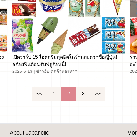
้อง
เปิดวาร์ป 15 ไอศกรีมสุดฮิตในร้านสะดวกซื้อญี่ปุ่น!
ร้า
อร่อยฟินต้อนรับฟดูร้อนนี้!
อะไ
2025-6-13
|
ข่าวอัปเดตด้านอาหาร
202
แน
<<
1
2
3
>>
About Japaholic
Mor