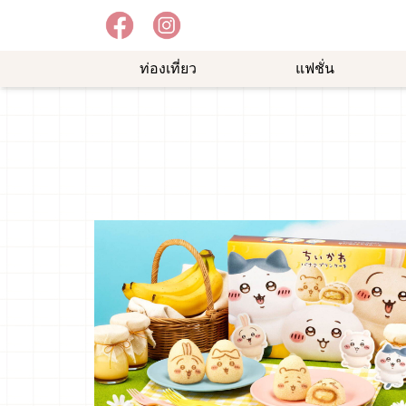
ท่องเที่ยว
แฟชั่น
อาหาร
ความ
ช้อป
อร่อย
บันเทิง
ปิ้ง
ม