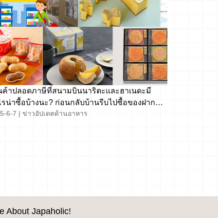
นค้าปลอดภาษีที่สนามบินนาริตะและฮาเนดะมี
รน่าซื้อบ้างนะ? ก่อนกลับบ้านรีบไปซื้อของฝากที่
5-6-7
|
ข่าวอัปเดตด้านอาหาร
ะนำกัน!
e About Japaholic!