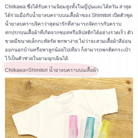
Chiikawa ซึ่งได้รับความนิยมสูงทั้งในญี่ปุ่นและไต้หวัน ล่าสุด
ได้ร่วมมือกับน้ำยาลบคราบบนเสื้อผ้าของ Shimitori เปิดตัวชุด
น้ำยาลบคราบจิคาว่าสุดน่ารักที่สามารถจัดการกับคราบ
สกปรกบนเสื้อผ้าที่เกิดจากซอสหรือลิปสติกได้อย่างรวดเร็ว ตัว
ขวดมีขนาดเล็กกะทัดรัด พกพาง่าย ไม่ว่าจะสวมเสื้อผ้าสีอ่อน
ออกนอกบ้านหรือพาลูกน้อยไปเที่ยว ก็สามารถพกติดกระเป๋า
ไว้เป็นตัวช่วยในยามฉุกเฉินได้
Chiikawa×Shimitori น้ำยาลบคราบบนเสื้อผ้า