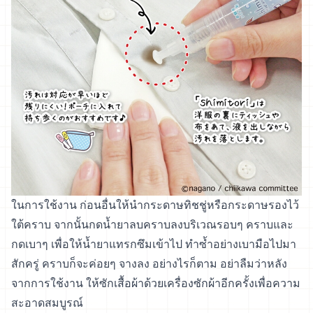
ในการใช้งาน ก่อนอื่นให้นำกระดาษทิชชู่หรือกระดาษรองไว้
ใต้คราบ จากนั้นกดน้ำยาลบคราบลงบริเวณรอบๆ คราบและ
กดเบาๆ เพื่อให้น้ำยาแทรกซึมเข้าไป ทำซ้ำอย่างเบามือไปมา
สักครู่ คราบก็จะค่อยๆ จางลง อย่างไรก็ตาม อย่าลืมว่าหลัง
จากการใช้งาน ให้ซักเสื้อผ้าด้วยเครื่องซักผ้าอีกครั้งเพื่อความ
สะอาดสมบูรณ์