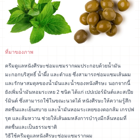
ที่มาของภาพ
ครีมดูแลหนังศีรษะซ่อมแซมรากผมประกอบด้วยน้ำมัน
มะกอกบริสุทธิ์ น้ำผึ้ง และตำแย ซึ่งสามารถซ่อมแซมเส้นผม
และรักษาสมดุลของน้ำมันและน้ำของหนังศีรษะ นอกจากนี้
ยังเพิ่มน้ำมันหอมระเหย 2 ชนิด ได้แก่ เปปเปอร์มินต์และสเปีย
ร์มินต์ ซึ่งสามารถใช้ในขณะนวดได้ หนังศีรษะให้ความรู้สึก
สดชื่นและเย็นสบาย และน้ำมันหอมระเหยของดอกส้ม เกรปฟ
รุต และส้มหวาน ช่วยให้เส้นผมหลังการบำรุงมีกลิ่นหอมที่
สดชื่นและเป็นธรรมชาติ
วิธีใช้ครีมดูแลหนังศีรษะซ่อมแซมรากผม