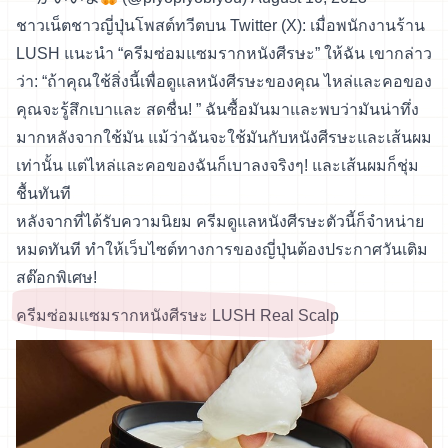
ชาวเน็ตชาวญี่ปุ่นโพสต์ทวีตบน Twitter (X): เมื่อพนักงานร้าน
LUSH แนะนำ “ครีมซ่อมแซมรากหนังศีรษะ” ให้ฉัน เขากล่าว
ว่า: “ถ้าคุณใช้สิ่งนี้เพื่อดูแลหนังศีรษะของคุณ ไหล่และคอของ
คุณจะรู้สึกเบาและ สดชื่น! ” ฉันซื้อมันมาและพบว่ามันน่าทึ่ง
มากหลังจากใช้มัน แม้ว่าฉันจะใช้มันกับหนังศีรษะและเส้นผม
เท่านั้น แต่ไหล่และคอของฉันก็เบาลงจริงๆ! และเส้นผมก็ชุ่ม
ชื้นทันที
หลังจากที่ได้รับความนิยม ครีมดูแลหนังศีรษะตัวนี้ก็จำหน่าย
หมดทันที ทำให้เว็บไซต์ทางการของญี่ปุ่นต้องประกาศวันเติม
สต๊อกพิเศษ!
ครีมซ่อมแซมรากหนังศีรษะ LUSH Real Scalp