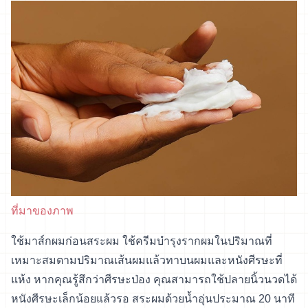
ที่มาของภาพ
ใช้มาส์กผมก่อนสระผม ใช้ครีมบำรุงรากผมในปริมาณที่
เหมาะสมตามปริมาณเส้นผมแล้วทาบนผมและหนังศีรษะที่
แห้ง หากคุณรู้สึกว่าศีรษะป่อง คุณสามารถใช้ปลายนิ้วนวดได้
หนังศีรษะเล็กน้อยแล้วรอ สระผมด้วยน้ำอุ่นประมาณ 20 นาที