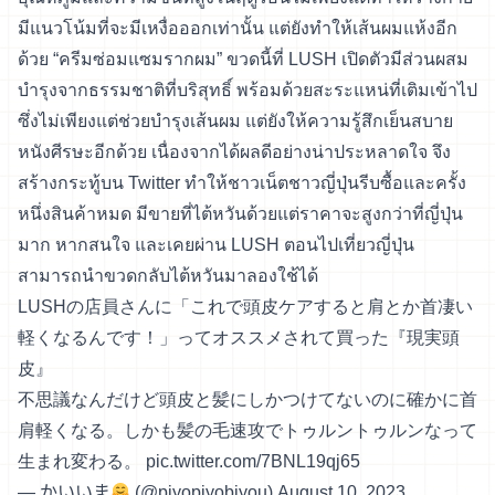
มีแนวโน้มที่จะมีเหงื่อออกเท่านั้น แต่ยังทำให้เส้นผมแห้งอีก
ด้วย “ครีมซ่อมแซมรากผม” ขวดนี้ที่ LUSH เปิดตัวมีส่วนผสม
บำรุงจากธรรมชาติที่บริสุทธิ์ พร้อมด้วยสะระแหน่ที่เติมเข้าไป
ซึ่งไม่เพียงแต่ช่วยบำรุงเส้นผม แต่ยังให้ความรู้สึกเย็นสบาย
หนังศีรษะอีกด้วย เนื่องจากได้ผลดีอย่างน่าประหลาดใจ จึง
สร้างกระทู้บน Twitter ทำให้ชาวเน็ตชาวญี่ปุ่นรีบซื้อและครั้ง
หนึ่งสินค้าหมด มีขายที่ไต้หวันด้วยแต่ราคาจะสูงกว่าที่ญี่ปุ่น
มาก หากสนใจ และเคยผ่าน LUSH ตอนไปเที่ยวญี่ปุ่น
สามารถนำขวดกลับไต้หวันมาลองใช้ได้
LUSHの店員さんに「これで頭皮ケアすると肩とか首凄い
軽くなるんです！」ってオススメされて買った『現実頭
皮』
不思議なんだけど頭皮と髪にしかつけてないのに確かに首
肩軽くなる。しかも髪の毛速攻でトゥルントゥルンなって
生まれ変わる。
pic.twitter.com/7BNL19qj65
— かいいま
(@piyopiyobiyou)
August 10, 2023