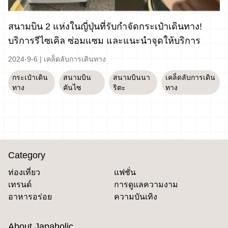
สนามบิน 2 แห่งในญี่ปุ่นที่รับกำจัดกระเป๋าเดินทาง!
บริการรีไซเคิล ซ่อมแซม และแนะนำจุดให้บริการ
2024-9-6
|
เคล็ดลับการเดินทาง
กระเป๋าเดิน
สนามบิน
สนามบินนา
เคล็ดลับการเดิน
ทาง
คันไซ
ริตะ
ทาง
Category
ท่องเที่ยว
แฟชั่น
เทรนด์
การดูแลความงาม
อาหารอร่อย
ความบันเทิง
About Japaholic