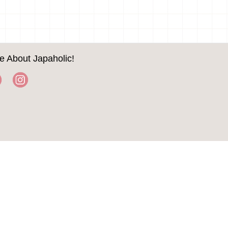
e About Japaholic!