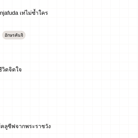
Senjafuda เท่ไม่ซ้ำใคร
อักษรคันจิ
ชีวิตจิตใจ
ซ์คลูซีฟจากพระราชวัง