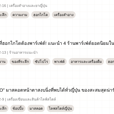
2-16
|
เครื่องสำอางและยาญี่ปุ่น
ระลึก
ความงาม
ฮอกไกโด
เครื่องสำอาง
กที่ฮอกไกโดต้องพาร์เฟ่ต์! แนะนำ 4 ร้านพาร์เฟ่ต์ยอดนิยมใ
2-13
|
ร้านอาหารแนะนำ
วาน
ของที่ระลึก
ซัปโปโร
พาเฟ่ต์
อาหารและเครื่องดื่ม
ฮอ
” มาสคอตหน้าตาสงบนิ่งที่พบได้ทั่วญี่ปุ่น ของสะสมสุดน่ารักท
2-9
|
เครื่องเขียนและสินค้าไลฟ์สไตล์
ระลึก
ช้อปปิ้ง
มาสคอต
ไลฟสไตล์ญี่ปุ่น