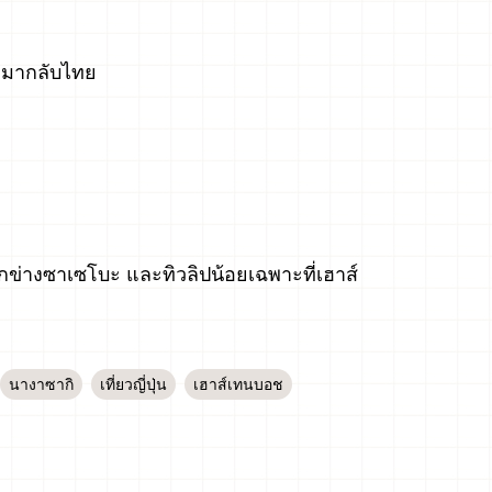
เหมากลับไทย
ลูกข่างซาเซโบะ และทิวลิปน้อยเฉพาะที่เฮาส์
นางาซากิ
เที่ยวญี่ปุ่น
เฮาส์เทนบอช