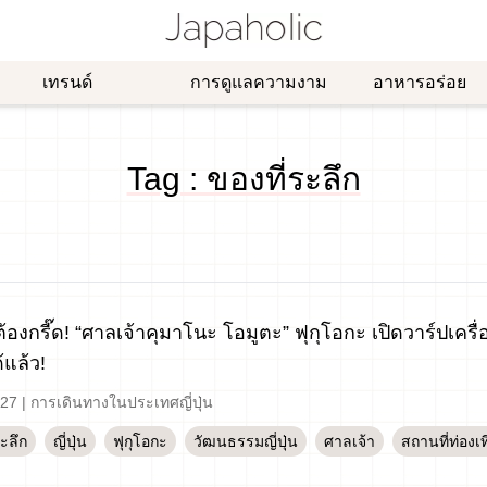
เทรนด์
การดูแลความงาม
อาหารอร่อย
Tag : ของที่ระลึก
้องกรี๊ด! “ศาลเจ้าคุมาโนะ โอมูตะ” ฟุกุโอกะ เปิดวาร์ปเครื่อ
้แล้ว!
-27
|
การเดินทางในประเทศญี่ปุ่น
ระลึก
ญี่ปุ่น
ฟุกุโอกะ
วัฒนธรรมญี่ปุ่น
ศาลเจ้า
สถานที่ท่องเท