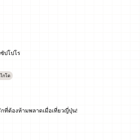
นซัปโปโร
กไกโด
ี่ต้องห้ามพลาดเมื่อเที่ยวญี่ปุ่น!