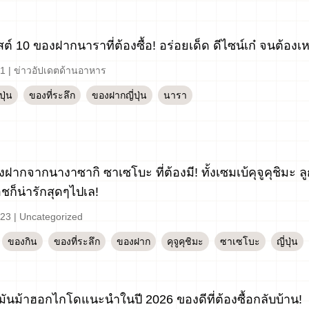
ต์ 10 ของฝากนาราที่ต้องซื้อ! อร่อยเด็ด ดีไซน์เก๋ จนต้อง
-1
|
ข่าวอัปเดตด้านอาหาร
ุ่น
ของที่ระลึก
ของฝากญี่ปุ่น
นารา
ฝากจากนางาซากิ ซาเซโบะ ที่ต้องมี! ทั้งเซมเบ้คุจูคุชิมะ 
ชก็น่ารักสุดๆไปเล!
-23
|
Uncategorized
ของกิน
ของที่ระลึก
ของฝาก
คุจูคุชิมะ
ซาเซโบะ
ญี่ปุ่น
มันม้าฮอกไกโดแนะนำในปี 2026 ของดีที่ต้องซื้อกลับบ้าน!