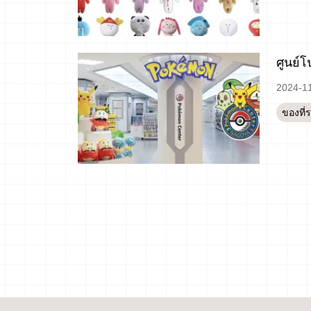
ศูนย์
2024-1
ของที่
文
章
導
覽