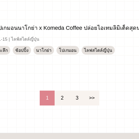
โปเกมอนนาโกย่า x Komeda Coffee ปล่อยไอเทมลิมิเต็ดสุดน่
1-15
|
ไลฟ์สไตล์ญี่ปุ่น
ระลึก
ช้อปปิ้ง
นาโกย่า
โปเกมอน
ไลฟสไตล์ญี่ปุ่น
1
2
3
>>