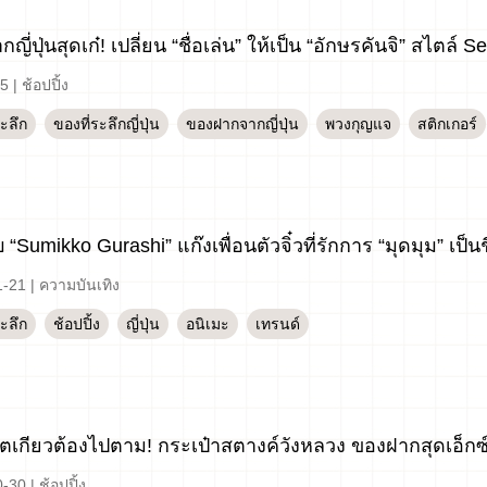
ญี่ปุ่นสุดเก๋! เปลี่ยน “ชื่อเล่น” ให้เป็น “อักษรคันจิ” สไตล์ 
-5
|
ช้อปปิ้ง
ระลึก
ของที่ระลึกญี่ปุ่น
ของฝากจากญี่ปุ่น
พวงกุญแจ
สติกเกอร์
กับ “Sumikko Gurashi” แก๊งเพื่อนตัวจิ๋วที่รักการ “มุดมุม” เป็น
1-21
|
ความบันเทิง
ระลึก
ช้อปปิ้ง
ญี่ปุ่น
อนิเมะ
เทรนด์
วโตเกียวต้องไปตาม! กระเป๋าสตางค์วังหลวง ของฝากสุดเอ็ก
0-30
|
ช้อปปิ้ง