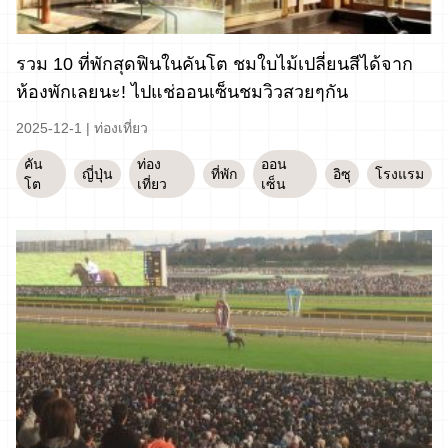
รวม 10 ที่พักสุดฟินในคันโต ชมใบไม้เปลี่ยนสีได้จาก
ห้องพักเลยนะ! ไปแช่ออนเซ็นชมวิวสวยๆกัน
2025-12-1
|
ท่องเที่ยว
คัน
ท่อง
ออน
ญี่ปุ่น
ที่พัก
อิซุ
โรงแรม
โต
เที่ยว
เซ็น