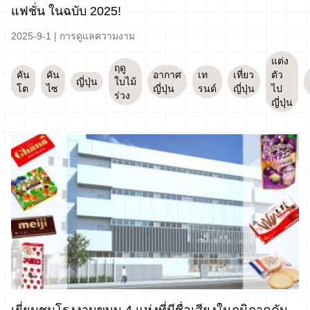
แฟชั่น ในฉบับ 2025!
2025-9-1
|
การดูแลความงาม
แต่ง
ฤดู
คัน
คัน
อากาศ
เท
เที่ยว
ตัว
ญี่ปุ่น
ใบไม้
โต
ไซ
ญี่ปุ่น
รนด์
ญี่ปุ่น
ไป
ร่วง
ญี่ปุ่น