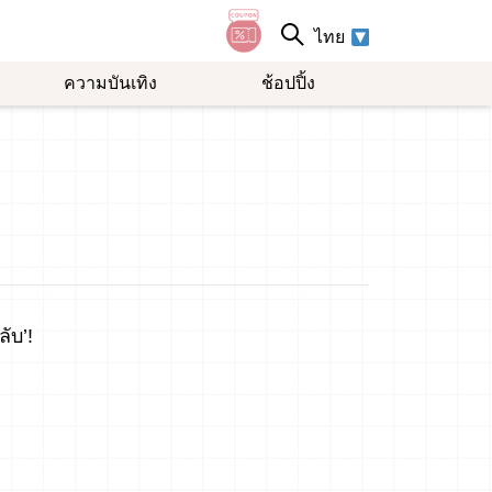
ไทย
ความบันเทิง
ช้อปปิ้ง
ับ’!