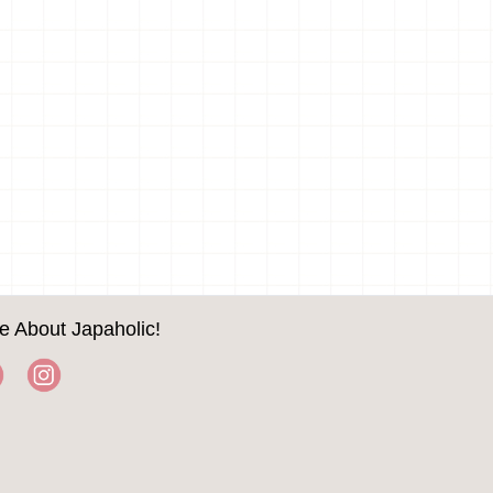
e About Japaholic!