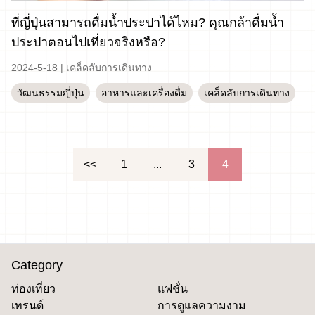
ที่ญี่ปุ่นสามารถดื่มน้ำประปาได้ไหม? คุณกล้าดื่มน้ำ
ประปาตอนไปเที่ยวจริงหรือ?
2024-5-18
|
เคล็ดลับการเดินทาง
วัฒนธรรมญี่ปุ่น
อาหารและเครื่องดื่ม
เคล็ดลับการเดินทาง
文
<<
1
...
3
4
章
導
覽
Category
ท่องเที่ยว
แฟชั่น
เทรนด์
การดูแลความงาม