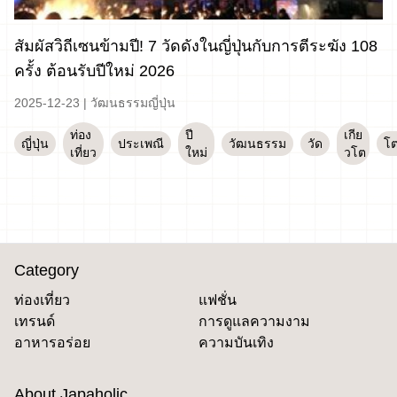
สัมผัสวิถีเซนข้ามปี! 7 วัดดังในญี่ปุ่นกับการตีระฆัง 108
ครั้ง ต้อนรับปีใหม่ 2026
2025-12-23
|
วัฒนธรรมญี่ปุ่น
ท่อง
ปี
เกีย
ญี่ปุ่น
ประเพณี
วัฒนธรรม
วัด
โต
เที่ยว
ใหม่
วโต
Category
ท่องเที่ยว
แฟชั่น
เทรนด์
การดูแลความงาม
อาหารอร่อย
ความบันเทิง
About Japaholic