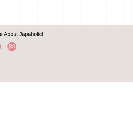
e About Japaholic!