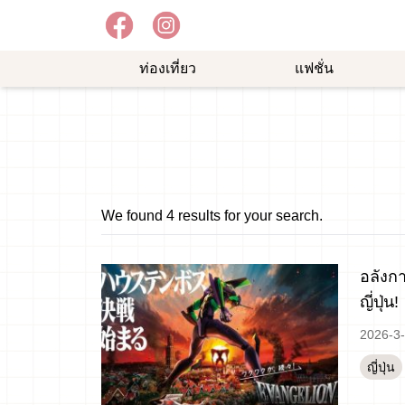
ท่องเที่ยว
แฟชั่น
อาหาร
ความ
ช้อป
อร่อย
บันเทิง
ปิ้ง
ม
We found 4 results for your search.
อลังกา
ญี่ปุ่น!
2026-3
ญี่ปุ่น