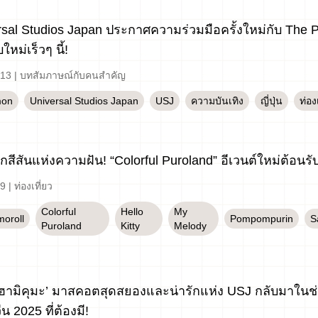
rsal Studios Japan ประกาศความร่วมมือครั้งใหม่กับ Th
ใหม่เร็วๆ นี้!
-13
|
บทสัมภาษณ์กับคนสำคัญ
mon
Universal Studios Japan
USJ
ความบันเทิง
ญี่ปุ่น
ท่องเ
กสีสันแห่งความฝัน! “Colorful Puroland” อีเวนต์ใหม่ต้อนรั
-9
|
ท่องเที่ยว
Colorful
Hello
My
oroll
Pompompurin
S
Puroland
Kitty
Melody
! ‘ฮามิคุมะ’ มาสคอตสุดสยองและน่ารักแห่ง USJ กลับมาใ
น 2025 ที่ต้องมี!