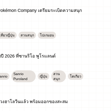
e Pokémon Company เตรียมระเบิดความสนุก
ที่ยวญี่ปุ่น
สวนสนุก
โปเกมอน
บปี 2026 ที่ซานริโอ พูโรแลนด์
Sanrio
สวน
anrio
ญี่ปุ่น
โตเกียว
Puroland
สนุก
นช่วงฮาโลวีนแล้ว พร้อมออกของสะสม