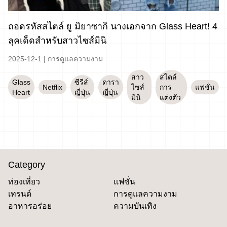
ถอดรหัสสไตล์ ยู มิยาซากิ นางเอกจาก Glass Heart! 4
ลุคเด็ดสำหรับสาวไซส์มินิ
2025-12-1
|
การดูแลความงาม
สาว
สไตล์
Glass
ซีรีส์
ดารา
Netflix
ไซส์
การ
แฟชั่น
Heart
ญี่ปุ่น
ญี่ปุ่น
มินิ
แต่งตัว
Category
ท่องเที่ยว
แฟชั่น
เทรนด์
การดูแลความงาม
อาหารอร่อย
ความบันเทิง