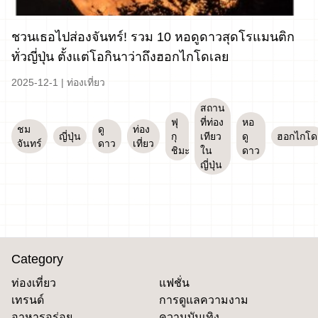
ชวนเธอไปส่องจันทร์! รวม 10 หอดูดาวสุดโรแมนติก
ทั่วญี่ปุ่น ตั้งแต่โอกินาว่าถึงฮอกไกโดเลย
2025-12-1
|
ท่องเที่ยว
สถาน
ฟุ
ที่ท่อง
หอ
ชม
ดู
ท่อง
ญี่ปุ่น
กุ
เทียว
ดู
ฮอกไกโด
จันทร์
ดาว
เที่ยว
ชิมะ
ใน
ดาว
ญี่ปุ่น
Category
ท่องเที่ยว
แฟชั่น
เทรนด์
การดูแลความงาม
อาหารอร่อย
ความบันเทิง