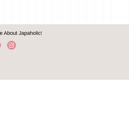
e About Japaholic!