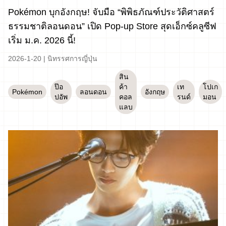
Pokémon บุกอังกฤษ! จับมือ “พิพิธภัณฑ์ประวัติศาสตร์
ธรรมชาติลอนดอน” เปิด Pop-up Store สุดเอ็กซ์คลูซีฟ
เริ่ม ม.ค. 2026 นี้!
2026-1-20
|
นิทรรศการญี่ปุ่น
สิน
ป๊อ
ค้า
เท
โปเก
Pokémon
ลอนดอน
อังกฤษ
ปอัพ
คอล
รนด์
มอน
แลบ