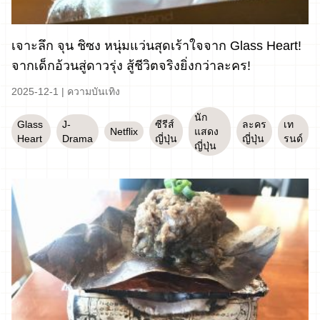
เจาะลึก จุน ชิซง หนุ่มแว่นสุดเร้าใจจาก Glass Heart!
จากเด็กอ้วนสู่ดาวรุ่ง สู้ชีวิตจริงยิ่งกว่าละคร!
2025-12-1
|
ความบันเทิง
นัก
Glass
J-
ซีรีส์
ละคร
เท
Netflix
แสดง
Heart
Drama
ญี่ปุ่น
ญี่ปุ่น
รนด์
ญี่ปุ่น