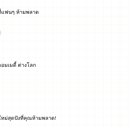
 ที่แฟนๆ ห้ามพลาด
คอมเมดี้ ต่างโลก
ใหม่สุดปังที่คุณห้ามพลาด!