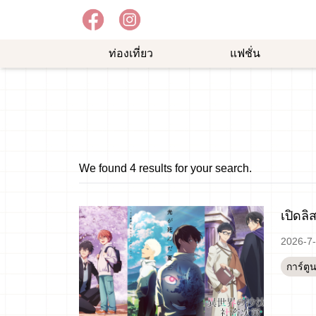
ท่องเที่ยว
แฟชั่น
อาหาร
ความ
ช้อป
อร่อย
บันเทิง
ปิ้ง
ม
We found 4 results for your search.
เปิดล
2026-7
การ์ตู