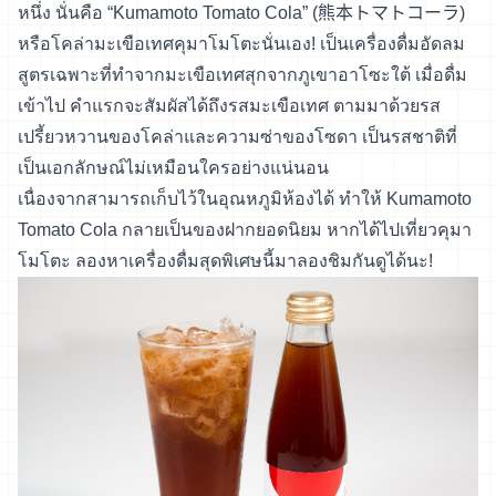
หนึ่ง นั่นคือ “Kumamoto Tomato Cola” (熊本トマトコーラ)
หรือโคล่ามะเขือเทศคุมาโมโตะนั่นเอง! เป็นเครื่องดื่มอัดลม
สูตรเฉพาะที่ทำจากมะเขือเทศสุกจากภูเขาอาโซะใต้ เมื่อดื่ม
เข้าไป คำแรกจะสัมผัสได้ถึงรสมะเขือเทศ ตามมาด้วยรส
เปรี้ยวหวานของโคล่าและความซ่าของโซดา เป็นรสชาติที่
เป็นเอกลักษณ์ไม่เหมือนใครอย่างแน่นอน
เนื่องจากสามารถเก็บไว้ในอุณหภูมิห้องได้ ทำให้ Kumamoto
Tomato Cola กลายเป็นของฝากยอดนิยม หากได้ไปเที่ยวคุมา
โมโตะ ลองหาเครื่องดื่มสุดพิเศษนี้มาลองชิมกันดูได้นะ!