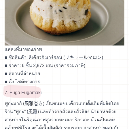
แหล่งที่มาของภาพ
■ ชื่อสินค้า: ลิเคียวร์ มาร์รอน (リキュールマロン)
■ ราคา: 6 ชิ้น 2,872 เยน (ราคารวมภาษี)
■
สถานที่จำหน่าย
■
เว็บไซต์ทางการ
7. Fuga Fugamaki
ฟูกะมากิ (風雅巻き) เป็นขนมขบเคี้ยวแบบดั้งเดิมที่ผลิตโดย
ร้าน “ฟูกะ” (風雅) และทำจากถั่วและถั่วลิสง นำมาห่อด้วย
สาหร่ายโนริคุณภาพสูงจากทะเลอาริอาเกะ ม้วนเป็นแท่ง
คล้ายซูชิโรล จะได้เนื้อสัมผัสกรุบกรอบของสาหร่ายผสมกับ