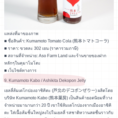
แหล่งที่มาของภาพ
■ ชื่อสินค้า: Kumamoto Tomato Cola (熊本トマトコーラ)
■ ราคา: ขวดละ 302 เยน (ราคารวมภาษี)
■ สถานที่จำหน่าย: Aso Farm Land และร้านขายของฝาก
หลักๆในคุมาโมโตะ
■
เว็บไซต์ทางการ
9. Kumamoto Kabo / Ashikita Dekopon Jelly
เยลลี่ส้มเดโกปองอาชิคิตะ (芦北のデコポンぜりー) ผลิตโดย
บริษัท Kumamoto Kabo (熊本菓房) เป็นสินค้ายอดนิยมที่วาง
จำหน่ายมานานกว่า 20 ปี เขาใช้ส้มเดโกปองจากเมืองอาชิคิ
ตะ ใส่เนื้อส้มชิ้นใหญ่ลงไปในเยลลี่ รสชาติหวานสดชื่นราวกับ