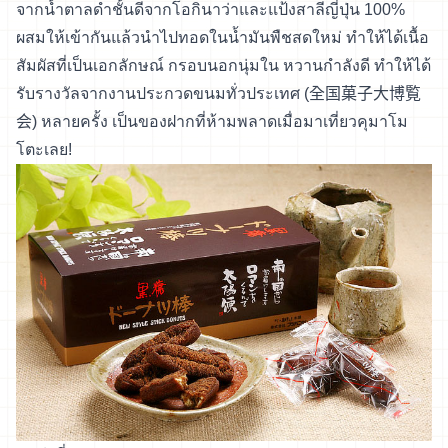
จากน้ำตาลดำชั้นดีจากโอกินาว่าและแป้งสาลีญี่ปุ่น 100%
ผสมให้เข้ากันแล้วนำไปทอดในน้ำมันพืชสดใหม่ ทำให้ได้เนื้อ
สัมผัสที่เป็นเอกลักษณ์ กรอบนอกนุ่มใน หวานกำลังดี ทำให้ได้
รับรางวัลจากงานประกวดขนมทั่วประเทศ (全国菓子大博覧
会) หลายครั้ง เป็นของฝากที่ห้ามพลาดเมื่อมาเที่ยวคุมาโม
โตะเลย!