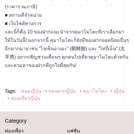
(ราคารวมภาษี)
■
สถานที่จำหน่าย
■
เว็บไซต์ทางการ
และนี่ก็คือ 10 ของฝากแนะนำจากคุมาโมโตะที่เราเลือกมา
ให้ในวันนี้! นอกจากนี้ คุมาโมโตะก็ยังมีของฝากยอดนิยมอื่นๆ
อีกมากมาย เช่น “โจเซ็นอาเมะ” (朝鮮飴) และ “ไทปีเอ็น” (太
平燕) อยากเชิญชวนเพื่อนๆ ทุกคนไปเที่ยวคุมาโมโตะด้วยกัน
และตามหาของฝากที่ถูกใจที่สุดกัน!
จองเลย
Tags:
ขนมญี่ปุ่น
ของฝากญี่ปุ่น
คุมาโมโตะ
ญี่ปุ่น
ท่องเที่ยวญี่ปุ่น
Category
ท่องเที่ยว
แฟชั่น