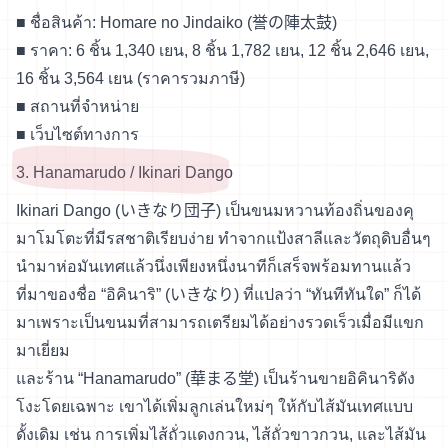
■ ชื่อสินค้า: Homare no Jindaiko (誉の陣太鼓)
■ ราคา: 6 ชิ้น 1,340 เยน, 8 ชิ้น 1,782 เยน, 12 ชิ้น 2,646 เยน,
16 ชิ้น 3,564 เยน (ราคารวมภาษี)
■
สถานที่จำหน่าย
■
เว็บไซต์ทางการ
3. Hanamarudo / Ikinari Dango
Ikinari Dango (いきなり団子) เป็นขนมหวานท้องถิ่นของคุ
มาโมโตะที่มีรสชาติเรียบง่าย ทำจากแป้งสาลีและวัตถุดิบอื่นๆ
นำมาห่อมันเทศแล้วนึ่งเพียงหนึ่งนาทีก็เสร็จพร้อมทานแล้ว
ที่มาของชื่อ “อิคินาริ” (いきなり) ที่แปลว่า “ทันทีทันใด” ก็ได้
มาเพราะเป็นขนมที่สามารถเตรียมได้อย่างรวดเร็วเมื่อมีแขก
มาเยี่ยม
และร้าน “Hanamarudo” (華まる堂) เป็นร้านขายอิคินาริดัง
โงะโดยเฉพาะ เขาได้เพิ่มลูกเล่นใหม่ๆ ให้กับไส้มันเทศแบบ
ดั้งเดิม เช่น การเพิ่มไส้ถั่วแดงกวน, ไส้ถั่วขาวกวน, และไส้มัน