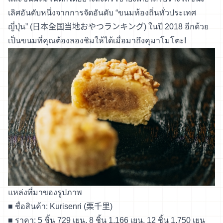
เลิศอันดับหนึ่งจากการจัดอันดับ “ขนมท้องถิ่นทั่วประเทศ
ญี่ปุ่น” (日本全国当地おやつランキング) ในปี 2018 อีกด้วย
เป็นขนมที่คุณต้องลองชิมให้ได้เมื่อมาถึงคุมาโมโตะ!
แหล่งที่มาของรูปภาพ
■ ชื่อสินค้า: Kurisenri (栗千里)
■ ราคา: 5 ชิ้น 729 เยน, 8 ชิ้น 1,166 เยน, 12 ชิ้น 1,750 เยน