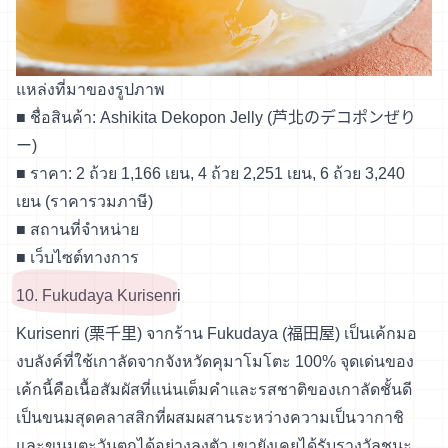
แหล่งที่มาของรูปภาพ
■ ชื่อสินค้า: Ashikita Dekopon Jelly (芦北のデコポンぜり
ー)
■ ราคา: 2 ถ้วย 1,166 เยน, 4 ถ้วย 2,251 เยน, 6 ถ้วย 3,240
เยน (ราคารวมภาษี)
■
สถานที่จำหน่าย
■
เว็บไซต์ทางการ
10. Fukudaya Kurisenri
Kurisenri (栗千里) จากร้าน Fukudaya (福田屋) เป็นเค้กมอ
งบลังค์ที่ใช้เกาลัดจากจังหวัดคุมาโมโตะ 100% จุดเด่นของ
เค้กนี้คือเนื้อสัมผัสที่แน่นเต็มคำและรสชาติของเกาลัดชั้นดี
เป็นขนมสุดคลาสสิกที่ผสมผสานระหว่างความเป็นวากาชิ
และขนมตะวันตกได้อย่างลงตัว เขายังเคยได้รับรางวัลชนะ