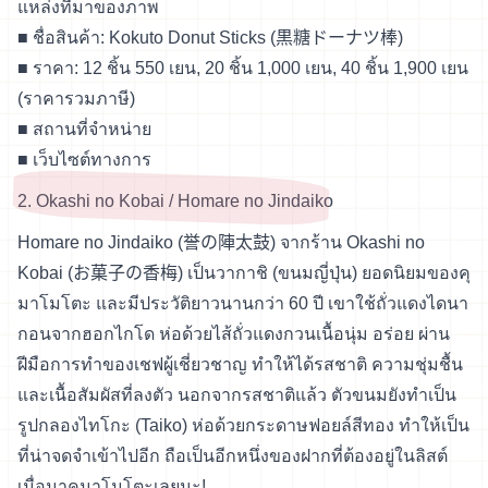
แหล่งที่มาของภาพ
■ ชื่อสินค้า: Kokuto Donut Sticks (黒糖ドーナツ棒)
■ ราคา: 12 ชิ้น 550 เยน, 20 ชิ้น 1,000 เยน, 40 ชิ้น 1,900 เยน
(ราคารวมภาษี)
■
สถานที่จำหน่าย
■
เว็บไซต์ทางการ
2. Okashi no Kobai / Homare no Jindaiko
Homare no Jindaiko (誉の陣太鼓) จากร้าน Okashi no
Kobai (お菓子の香梅) เป็นวากาชิ (ขนมญี่ปุ่น) ยอดนิยมของคุ
มาโมโตะ และมีประวัติยาวนานกว่า 60 ปี เขาใช้ถั่วแดงไดนา
กอนจากฮอกไกโด ห่อด้วยไส้ถั่วแดงกวนเนื้อนุ่ม อร่อย ผ่าน
ฝีมือการทำของเชฟผู้เชี่ยวชาญ ทำให้ได้รสชาติ ความชุ่มชื้น
และเนื้อสัมผัสที่ลงตัว นอกจากรสชาติแล้ว ตัวขนมยังทำเป็น
รูปกลองไทโกะ (Taiko) ห่อด้วยกระดาษฟอยล์สีทอง ทำให้เป็น
ที่น่าจดจำเข้าไปอีก ถือเป็นอีกหนึ่งของฝากที่ต้องอยู่ในลิสต์
เมื่อมาคุมาโมโตะเลยนะ!