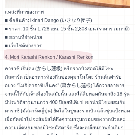
แหล่งที่มาของภาพ
■ ชื่อสินค้า: Ikinari Dango (いきなり団子)
■ ราคา: 10 ชิ้น 1,728 เยน, 15 ชิ้น 2,808 เยน (ราคารวมภาษี)
■
สถานที่จำหน่าย
■
เว็บไซต์ทางการ
4. Mori Karashi Renkon / Karashi Renkon
คาราชิ เร็นคง (からし蓮根) หรือรากบัวสอดไส้มิโซะ
มัสตาร์ด เป็นอาหารท้องถิ่นของคุมาโมโตะ ร้านต้นตำรับ
อย่าง “โมริ คาราชิ เร็นคง” (森からし蓮根) ได้ถวายอาหาร
จานนี้ให้กับเจ้าเมืองในสมัยนั้น และได้สืบทอดกันมาถึง 18 รุ่น
มีประวัติยาวนานกว่า 400 ปีเลยทีเดียว! เขานำมิโซะผสมกับ
คาราชิ (มัสตาร์ดญี่ปุ่น) ยัดใส่ในรูของรากบัว แล้วชุบแป้งทอด
เมื่อกัดเข้าไป จะสัมผัสได้ถึงความกรุบกรอบของรากบัวและ
ความเผ็ดหอมของมิโซะมัสตาร์ด ซึ่งจะเปลี่ยนภาพจำเดิมๆ