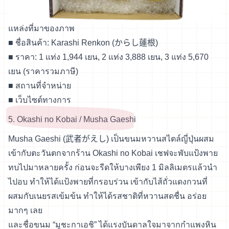
แหล่งที่มาของภาพ
■ ชื่อสินค้า: Karashi Renkon (からし蓮根)
■ ราคา: 1 แท่ง 1,944 เยน, 2 แท่ง 3,888 เยน, 3 แท่ง 5,670
เยน (ราคารวมภาษี)
■
สถานที่จำหน่าย
■
เว็บไซต์ทางการ
5. Okashi no Kobai / Musha Gaeshi
Musha Gaeshi (武者がえし) เป็นขนมหวานสไตล์ญี่ปุ่นผสม
เข้ากับตะวันตกจากร้าน Okashi no Kobai เชฟจะพับแป้งพาย
ทบไปมาหลายครั้ง ก่อนจะรีดให้บางเพียง 1 มิลลิเมตรแล้วนำ
ไปอบ ทำให้ได้แป้งพายที่กรอบร่วน เข้ากับไส้ถั่วแดงกวนที่
ผสมกับเนยรสเข้มข้น ทำให้ได้รสชาติที่หวานสดชื่น อร่อย
มากๆ เลย
และชื่อขนม “มูชะกาเอชิ” ได้แรงบันดาลใจมาจากกำแพงหิน