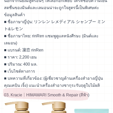
นอกจากนี้ยังมีสูตรอื่นๆ ให้เลือกอีกเพียบ ใครที่ชอบความเย็น
สดชื่นของมินต์และเลมอนน่าจะถูกใจสูตรนี้เป็นพิเศษค่ะ
ข้อมูลสินค้า
■ ชื่อภาษาญี่ปุ่น: リンレン レメディアル シャンプー ミン
ト&レモン
■ ชื่อภาษาไทย: rinRen แชมพูดูแลหนังศีรษะ (มินต์และ
เลมอน)
■ แบรนด์: 凜恋 rinRen
■ ราคา: 2,200 เยน
■ ปริมาณ: 400 มล.
■
เว็บไซต์ทางการ
■ บทความที่เกี่ยวข้อง:
(ผู้เชี่ยวชาญด้านเครื่องสำอางญี่ปุ่น
คุณเคบิน เจิ้ง) แนะนำเครื่องสำอางซากุระรับฤดูใบไม้ผลิ
03. Kracie｜HIMAWARI Smooth & Repair (สีฟ้า)