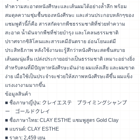
ทำความสะอาดหนังศีรษะและเส้นผมได้อย่างล้ำลึก พร้อม
สมดุลความชุ่มชื้นของหนังศีรษะ และส่วนประกอบหลักๆของ
แชมพูตัวนี้ก็คือ สารสกัดจากพืชธรรมชาติที่ช่วยทำความ
สะอาด น้ำมันจากพืชที่ช่วยบำรุง และโคลนธรรมชาติ
ปราศจากซิลิโคนและสารเคมีอันตราย อ่อนโยนแต่มี
ประสิทธิภาพ หลังใช้งานจะรู้สึกว่าหนังศีรษะสดชื่นสบาย
เส้นผมนุ่มลื่น เปล่งประกายอย่างเป็นธรรมชาติ เหมาะอย่างยิ่ง
สำหรับคนที่มีปัญหาหนังศีรษะมันง่าย ผมแห้งเสีย และผมขาด
ง่าย เมื่อใช้เป็นประจำจะช่วยให้สภาพหนังศีรษะดีขึ้น ผมแข็ง
แรงเงางามมากขึ้น
ข้อมูลสินค้า
■ ชื่อภาษาญี่ปุ่น: クレイエステ プライミングシャンプ
ー ゴールドクレイ
■ ชื่อภาษาไทย: CLAY ESTHE แชมพูสูตร Gold Clay
■ แบรนด์: CLAY ESTHE
■ ราคา: 2,459 เยน