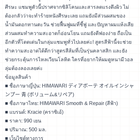
ศีรษะ แชมพูตัวนี้ปราศจากซิลิโคนและสารลดแรงตึงผิว ไม่
ต้องกลัวว่าจะทำร้ายหนังศีรษะเลย แถมยังมีส่วนผสมของ
น้ำมันดอกทานตะวัน ช่วยฟื้นฟูผมที่ชี้ฟู และปัญหาผมแห้งเสีย
ส่วนผสมทำความสะอาดก็อ่อนโยน แถมยังตีฟองง่าย ถือเป็น
อีกตัวที่โดดเด่นในกลุ่มแชมพูทั่วไปเลยค่ะ! สูตรสีฟ้านี้จะช่วย
ทำความสะอาดได้ดีกว่าสูตรสีส้มที่เป็นรุ่นคลาสสิก และยัง
ช่วยกระตุ้นการไหลเวียนโลหิต ใครที่อยากให้ผมดูหนามีวอล
ลุ่มต้องลองเลยค่ะ
ข้อมูลสินค้า
■ ชื่อภาษาญี่ปุ่น: HIMAWARI ディアボーテ オイルインシャ
ンプー 青 (ボリューム&リペア)
■ ชื่อภาษาไทย: HIMAWARI Smooth & Repair (สีฟ้า)
■ แบรนด์: Kracie (คราซิเอ้)
■ ราคา: 990 เยน
■ ปริมาณ: 500 มล.
■
เว็บไซต์ทางการ