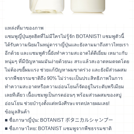
แหล่งที่มาของภาพ
แชมพูญี่ปุ่นสุดฮิตที่ไม่มีใครไม่รู้จัก BOTANIST! แชมพูตัวนี้
ได้รับความนิยมในหมู่ดาราญี่ปุ่นและยังลามมาถึงสาวไทยเรา
อีกด้วย และแชมพูตัวนี้ยังทำความสะอาดได้ดีเยี่ยม เหมาะกับ
หนุ่มๆ ที่มีปัญหาผมมันง่ายด้วยนะ สระแล้วสะอาดหมดจดโดย
ไม่ต้องขยี้ผมแรง ช่วยแก้ปัญหาผมขาดร่วง และยังมีส่วนผสม
จากพืชธรรมชาติถึง 90% ไม่ว่าจะเป็นประสิทธิภาพในการ
ทำความสะอาดหรือความอ่อนโยนก็จัดอยู่ในระดับพรีเมียม
เลยทีเดียว เนื้อแชมพูเป็นกรดอ่อนๆ พร้อมส่วนผสมของสบู่
อ่อนโยน ช่วยบำรุงตั้งแต่หนังศีรษะจรดปลายผมเลย!
ข้อมูลสินค้า
■ ชื่อภาษาญี่ปุ่น: BOTANIST ボタニカルシャンプー
■ ชื่อภาษาไทย: BOTANIST แชมพูจากพืชธรรมชาติ