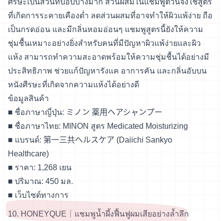
ศีรษะเป็นส่วนที่บอบบางมาก ส่วนผสมในแชมพูตัวนี้จึงใช้สูตร
ที่เกิดการระคายเคืองต่ำ ลดส่วนผสมที่อาจทำให้ผิวแพ้ง่าย ถือ
เป็นกรดอ่อน และมีกลิ่นหอมอ่อนๆ แชมพูสูตรนี้ยังให้ความ
ชุ่มชื้นเหมาะอย่างยิ่งสำหรับคนที่มีปัญหาผิวแพ้ง่ายและผิว
แห้ง สามารถทำความสะอาดพร้อมให้ความชุ่มชื้นได้อย่างมี
ประสิทธิภาพ ช่วยแก้ปัญหารังแค อาการคัน และกลิ่นอับบน
หนังศีรษะที่เกิดจากความแห้งได้อย่างดี
ข้อมูลสินค้า
■ ชื่อภาษาญี่ปุ่น: ミノン 薬用ヘアシャンプー
■ ชื่อภาษาไทย: MINON สูตร Medicated Moisturizing
■ แบรนด์: 第一三共ヘルスケア (Daiichi Sankyo
Healthcare)
■ ราคา: 1,268 เยน
■ ปริมาณ: 450 มล.
■
เว็บไซต์ทางการ
10. HONEYQUE｜แชมพูน้ำผึ้งฟื้นฟูผมเสียอย่างล้ำลึก