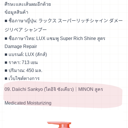
ศีรษะและเส้นผมอีกด้วย
ข้อมูลสินค้า
■ ชื่อภาษาญี่ปุ่น: ラックス
スーパーリッチシャイン ダメー
ジリペア シャンプー
■ ชื่อภาษาไทย: LUX แชมพู Super Rich Shine สูตร
Damage Repair
■ แบรนด์: LUX (ลักส์)
■ ราคา: 713 เยน
■ ปริมาณ: 450 มล.
■
เว็บไซต์ทางการ
09. Daiichi Sankyo (ไดอิจิ ซังเคียว)｜MINON สูคร
Medicated Moisturizing