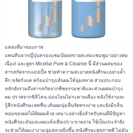
แหล่งที่มาของภาพ
แพนทีนจากญี่ปุ่นครองแชมป์ยอดขายสะสมแชมพูมาอย่างต่อ
เนื่อง! และสูตร Micellar Pure & Cleanse นี้ มีส่วนผสมของ
สารสกัดจากแอปเปิ้ล ช่วยทำความสะอาดหนังศีรษะอย่างล้ำ
ลึก ขจัดรังแค พร้อมบำรุงเส้นผมให้นุ่มสลวย ส่วนประกอบ
หลักยังรวมถึงสารสกัดจากพืชธรรมชาติและส่วนผสมบำรุง
ผม ปราศจากซิลิโคน อ่อนโยนไม่ระคายเคือง หลังใช้งานจะ
รู้สึกหนังศีรษะสดชื่น เส้นผมนุ่มลื่นจัดทรงง่าย และยังมีกลิ่น
หอมของผลไม้ติดผมด้วย เหมาะอย่างยิ่งสำหรับคนที่มีปัญหา
หนังศีรษะมันและผมแห้งเสียเปราะขาดง่าย ใช้เป็นประจำยัง
จะช่วยให้ผมเงางามนุ่มสลวยยิ่งขึ้น หนังศีรษะสุขภาพดี ไม่มัน