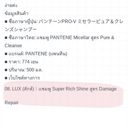
ง่ายค่ะ
ข้อมูลสินค้า
■ ชื่อภาษาญี่ปุ่น: パンテーンPRO-V ミセラーピュア＆クレ
ンズシャンプー
■ ชื่อภาษาไทย: แชมพู PANTENE Micellar สูตร Pure &
Cleanse
■ แบรนด์: PANTENE (แพนทีน)
■ ราคา: 774 เยน
■ ปริมาณ: 500 มล.
■
เว็บไซต์ทางการ
08. LUX (ลักส์)｜แชมพู Super Rich Shine สูตร Damage
Repair