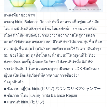
แหล่งที่มาของภาพ
แชมพู hiritu Balance Repair ตัวนี้ สามารถฟื้นฟูผมแห้งเสีย
ได้อย่างมีประสิทธิภาพ พร้อมให้ผลลัพธ์การซ่อมแซมที่ต่อ
เนื่อง ทำให้ผมเปล่งประกายเงางามจากภายในสู่ภายนอก
แถมยังใช้ส่วนผสมของกรดอะมิโนที่ช่วยให้ความชุ่มชื้น ล็อก
ความชุ่มชื้น อ่อนโยนไม่ระคายเคือง และใช้ยังเคราตินบำรุง
ผม ช่วยให้ผมสมดุลทั้งน้ำและน้ำมัน แม้ในฤดูฝนก็ไม่ต้อง
กังวลว่าผมจะชี้ฟู ด้วยผลลัพธ์การใช้งานที่น่าทึ่ง จึงได้รับ
รางวัลอันดับ 1 ในหมวดแชมพูจากนิตยสาร LDK ชื่อดังของ
ญี่ปุ่น เป็นอีกผลิตภัณฑ์ที่ควรค่าแก่การซื้อจริงๆ!
ข้อมูลสินค้า
■ ชื่อภาษาญี่ปุ่น: hiritu(ヒリツ) バランスリペアシャンプー
■ ชื่อภาษาไทย: แชมพู hiritu Balance Repair
■ แบรนด์: hiritu (ヒリツ)