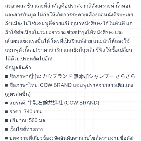
สะอาดสดชื่น และที่สำคัญคือปราศจากสีสังเคราะห์ น้ำหอม
และสารกันบูด ไม่ก่อให้เกิดการระคายเคืองต่อหนังศีรษะเลย
ถึงแม้จะไม่ใช่แชมพูที่ช่วยแก้ปัญหาหนังศีรษะได้ในทันที แต่
ถ้าใช้ต่อเนื่องในระยะยาว จะช่วยบำรุงให้หนังศีรษะและ
เส้นผมแข็งแรงขึ้นได้ ใครที่เป็นผิวแพ้ง่าย แนะนำให้ลองใช้
แชมพูตัวนี้เลย! ราคาน่ารัก แถมยังมีถุงเติมรีฟิลให้ซื้อเปลี่ยน
ได้ด้วย ประหยัดไปอีก!
ข้อมูลสินค้า
■ ชื่อภาษาญี่ปุ่น: カウブランド 無添加シャンプー さらさら
■ ชื่อภาษาไทย: COW BRAND แชมพูปราศจากสารเติมแต่ง
(สูตรสดชื่น)
■ แบรนด์: 牛乳石鹸共進社 (COW BRAND)
■ ราคา: 740 เยน
■ ปริมาณ: 500 มล.
■
เว็บไซต์ทางการ
■ บทความที่เกี่ยวข้อง:
จัดอันดับจากเว็บไซต์ความงามชื่อดัง!