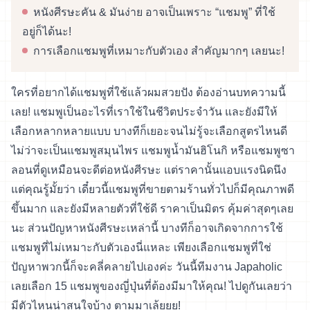
หนังศีรษะคัน & มันง่าย อาจเป็นเพราะ “แชมพู” ที่ใช้
อยู่ก็ได้นะ!
การเลือกแชมพูที่เหมาะกับตัวเอง สำคัญมากๆ เลยนะ!
ใครที่อยากได้แชมพูที่ใช้แล้วผมสวยปัง ต้องอ่านบทความนี้
เลย! แชมพูเป็นอะไรที่เราใช้ในชีวิตประจำวัน และยังมีให้
เลือกหลากหลายแบบ บางทีก็เยอะจนไม่รู้จะเลือกสูตรไหนดี
ไม่ว่าจะเป็นแชมพูสมุนไพร แชมพูน้ำมันฮิโนกิ หรือแชมพูซา
ลอนที่ดูเหมือนจะดีต่อหนังศีรษะ แต่ราคานั้นแอบแรงนิดนึง
แต่คุณรู้มั้ยว่า เดี๋ยวนี้แชมพูที่ขายตามร้านทั่วไปก็มีคุณภาพดี
ขึ้นมาก และยังมีหลายตัวที่ใช้ดี ราคาเป็นมิตร คุ้มค่าสุดๆเลย
นะ ส่วนปัญหาหนังศีรษะเหล่านี้ บางทีก็อาจเกิดจากการใช้
แชมพูที่ไม่เหมาะกับตัวเองนี่แหละ เพียงเลือกแชมพูที่ใช่
ปัญหาพวกนี้ก็จะคลี่คลายไปเองค่ะ วันนี้ทีมงาน Japaholic
เลยเลือก 15 แชมพูของญี่ปุ่นที่ต้องมีมาให้คุณ! ไปดูกันเลยว่า
มีตัวไหนน่าสนใจบ้าง ตามมาเล้ยยย!