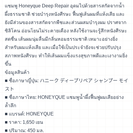
แชมพู Honeyque Deep Repair อุดมไปด้วยสารสกัดจากน้ำ
ผึ้งธรรมชาติ ช่วยบำรุงหนังศีรษะ ฟื้นฟูเส้นผมที่แห้งเสีย และ
ยังมีส่วนของสารสกัดจากพืชและส่วนผสมบำรุงผม ปราศจาก
ซิลิโคน อ่อนโยนไม่ระคายเคือง หลังใช้งานจะรู้สึกหนังศีรษะ
สดชื่น เส้นผมนุ่มลื่นมีกลิ่นหอมธรรมชาติ เหมาะอย่างยิ่ง
สำหรับผมแห้งเสีย และเมื่อใช้เป็นประจำยังจะช่วยปรับปรุง
สภาพหนังศีรษะ ทำให้เส้นผมแข็งแรงสุขภาพดีและเงางามยิ่ง
ขึ้น
ข้อมูลสินค้า
■ ชื่อภาษาญี่ปุ่น: ハニーク ディープリペア シャンプー モイ
スト
■ ชื่อภาษาไทย: HONEYQUE แชมพูน้ำผึ้งฟื้นฟูผมเสียอย่าง
ล้ำลึก
■ แบรนด์: HONEYQUE
■ ราคา: 1,650 เยน
■ ปริมาณ: 450 มล.