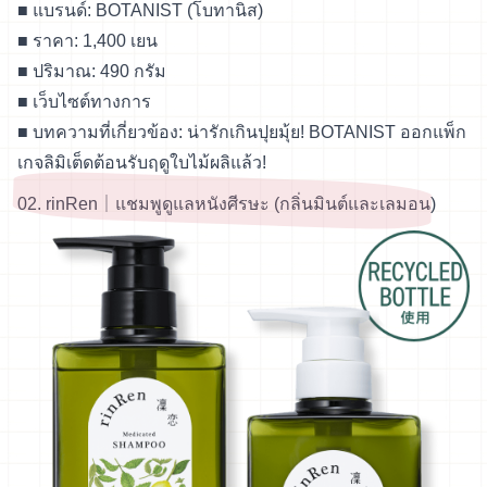
■ แบรนด์: BOTANIST (โบทานิส)
■ ราคา: 1,400 เยน
■ ปริมาณ: 490 กรัม
■
เว็บไซต์ทางการ
■ บทความที่เกี่ยวข้อง:
น่ารักเกินปุยมุ้ย! BOTANIST ออกแพ็ก
เกจลิมิเต็ดต้อนรับฤดูใบไม้ผลิแล้ว!
02. rinRen｜แชมพูดูแลหนังศีรษะ (กลิ่นมินต์และเลมอน)