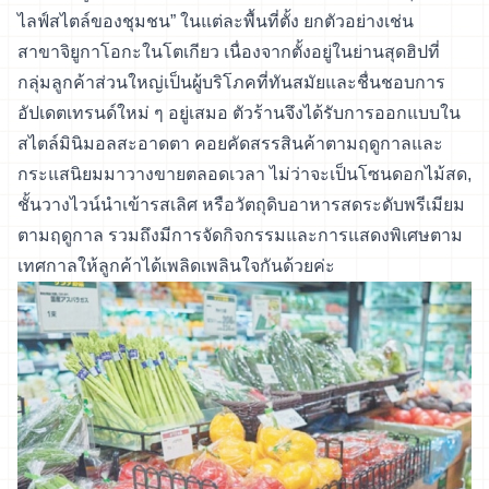
ไลฟ์สไตล์ของชุมชน” ในแต่ละพื้นที่ตั้ง ยกตัวอย่างเช่น
สาขาจิยูกาโอกะในโตเกียว เนื่องจากตั้งอยู่ในย่านสุดฮิปที่
กลุ่มลูกค้าส่วนใหญ่เป็นผู้บริโภคที่ทันสมัยและชื่นชอบการ
อัปเดตเทรนด์ใหม่ ๆ อยู่เสมอ ตัวร้านจึงได้รับการออกแบบใน
สไตล์มินิมอลสะอาดตา คอยคัดสรรสินค้าตามฤดูกาลและ
กระแสนิยมมาวางขายตลอดเวลา ไม่ว่าจะเป็นโซนดอกไม้สด,
ชั้นวางไวน์นำเข้ารสเลิศ หรือวัตถุดิบอาหารสดระดับพรีเมียม
ตามฤดูกาล รวมถึงมีการจัดกิจกรรมและการแสดงพิเศษตาม
เทศกาลให้ลูกค้าได้เพลิดเพลินใจกันด้วยค่ะ