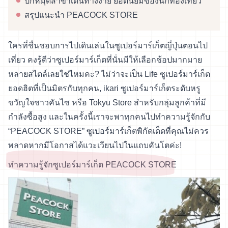
ปักหมุดสาขาเดินทางง่าย ยอดนิยมของนักท่องเที่ยว
สรุปแนะนำ PEACOCK STORE
ใครที่ชื่นชอบการไปเดินเล่นในซูเปอร์มาร์เก็ตญี่ปุ่นตอนไป
เที่ยว คงรู้ดีว่าซูเปอร์มาร์เก็ตที่นั่นมีให้เลือกช้อปมากมาย
หลายสไตล์เลยใช่ไหมคะ? ไม่ว่าจะเป็น Life ซูเปอร์มาร์เก็ต
ยอดฮิตที่เป็นมิตรกับทุกคน, ikari ซูเปอร์มาร์เก็ตระดับหรู
ขวัญใจชาวคันไซ หรือ Tokyu Store สำหรับกลุ่มลูกค้าที่มี
กำลังซื้อสูง และในครั้งนี้เราจะพาทุกคนไปทำความรู้จักกับ
“PEACOCK STORE” ซูเปอร์มาร์เก็ตพิกัดเด็ดที่คุณไม่ควร
พลาดหากมีโอกาสได้แวะเวียนไปในแถบคันโตค่ะ!
ทำความรู้จักซูเปอร์มาร์เก็ต PEACOCK STORE