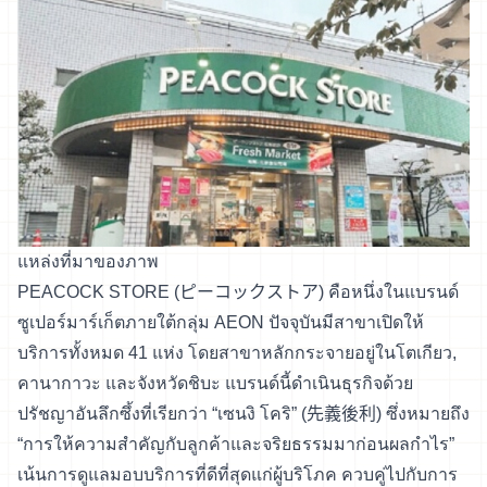
แหล่งที่มาของภาพ
PEACOCK STORE (ピーコックストア) คือหนึ่งในแบรนด์
ซูเปอร์มาร์เก็ตภายใต้กลุ่ม AEON ปัจจุบันมีสาขาเปิดให้
บริการทั้งหมด 41 แห่ง โดยสาขาหลักกระจายอยู่ในโตเกียว,
คานากาวะ และจังหวัดชิบะ แบรนด์นี้ดำเนินธุรกิจด้วย
ปรัชญาอันลึกซึ้งที่เรียกว่า “เซนงิ โคริ” (先義後利) ซึ่งหมายถึง
“การให้ความสำคัญกับลูกค้าและจริยธรรมมาก่อนผลกำไร”
เน้นการดูแลมอบบริการที่ดีที่สุดแก่ผู้บริโภค ควบคู่ไปกับการ