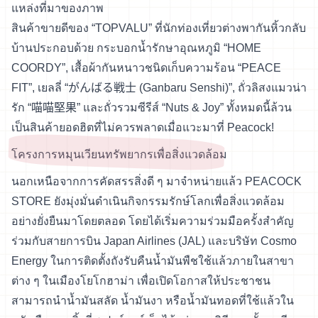
แหล่งที่มาของภาพ
สินค้าขายดีของ “TOPVALU” ที่นักท่องเที่ยวต่างพากันหิ้วกลับ
บ้านประกอบด้วย กระบอกน้ำรักษาอุณหภูมิ “HOME
COORDY”, เสื้อผ้ากันหนาวชนิดเก็บความร้อน “PEACE
FIT”, เยลลี่ “がんばる戦士 (Ganbaru Senshi)”, ถั่วลิสงแมวน่า
รัก “喵喵堅果” และถั่วรวมซีรีส์ “Nuts & Joy” ทั้งหมดนี้ล้วน
เป็นสินค้ายอดฮิตที่ไม่ควรพลาดเมื่อแวะมาที่ Peacock!
โครงการหมุนเวียนทรัพยากรเพื่อสิ่งแวดล้อม
นอกเหนือจากการคัดสรรสิ่งดี ๆ มาจำหน่ายแล้ว PEACOCK
STORE ยังมุ่งมั่นดำเนินกิจกรรมรักษ์โลกเพื่อสิ่งแวดล้อม
อย่างยั่งยืนมาโดยตลอด โดยได้เริ่มความร่วมมือครั้งสำคัญ
ร่วมกับสายการบิน Japan Airlines (JAL) และบริษัท Cosmo
Energy ในการติดตั้งถังรับคืนน้ำมันพืชใช้แล้วภายในสาขา
ต่าง ๆ ในเมืองโยโกฮาม่า เพื่อเปิดโอกาสให้ประชาชน
สามารถนำน้ำมันสลัด น้ำมันงา หรือน้ำมันทอดที่ใช้แล้วใน