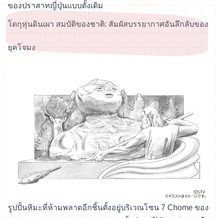
ของปราสาทญี่ปุ่นแบบดั้งเดิม
โดกุหุ่นดินเผา สมบัติของชาติ: สัมผัสบรรยากาศอันลึกลับของ
ยุคโจมง
รูปปั้นหิมะที่ห้ามพลาดอีกชิ้นตั้งอยู่บริเวณโซน 7 Chome ของ