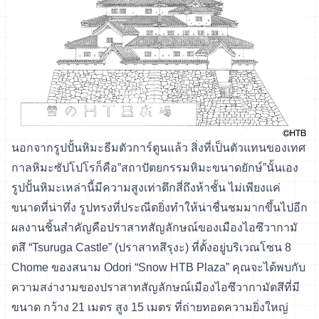
นอกจากรูปปั้นหิมะธีมตัวการ์ตูนแล้ว สิ่งที่เป็นตัวแทนของเทศ
กาลหิมะซัปโปโรก็คือ”สถาปัตยกรรมหิมะขนาดยักษ์”นั้นเอง
รูปปั้นหิมะเหล่านี้มีความสูงเท่าตึกสี่ถึงห้าชั้น ไม่เพียงแค่
ขนาดที่น่าทึ่ง รูปทรงที่ประณีตยิ่งทำให้น่าชื่นชมมากขึ้นไปอีก
ผลงานชิ้นสำคัญคือปราสาทสัญลักษณ์ของเมืองไอซึวากามั
ตสึ “Tsuruga Castle” (ปราสาทสึรุงะ) ที่ตั้งอยู่บริเวณโซน 8
Chome ของสนาม Odori “Snow HTB Plaza” คุณจะได้พบกับ
ความสง่างามของปราสาทสัญลักษณ์เมืองไอซึวากามัตสึที่มี
ขนาด กว้าง 21 เมตร สูง 15 เมตร ที่ถ่ายทอดความยิ่งใหญ่