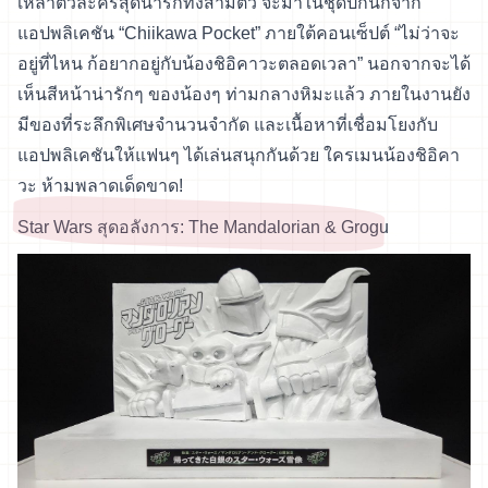
เหล่าตัวละครสุดน่ารักทั้งสามตัว จะมาในชุดปิกนิกจาก
แอปพลิเคชัน “Chiikawa Pocket” ภายใต้คอนเซ็ปต์ “ไม่ว่าจะ
อยู่ที่ไหน ก้อยากอยู่กับน้องชิอิคาวะตลอดเวลา” นอกจากจะได้
เห็นสีหน้าน่ารักๆ ของน้องๆ ท่ามกลางหิมะแล้ว ภายในงานยัง
มีของที่ระลึกพิเศษจำนวนจำกัด และเนื้อหาที่เชื่อมโยงกับ
แอปพลิเคชันให้แฟนๆ ได้เล่นสนุกกันด้วย ใครเมนน้องชิอิคา
วะ ห้ามพลาดเด็ดขาด!
Star Wars สุดอลังการ: The Mandalorian & Grogu