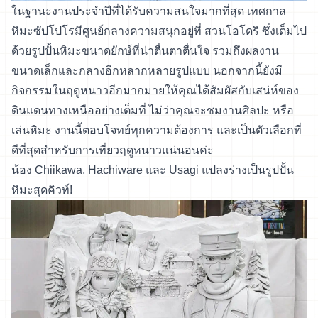
ในฐานะงานประจำปีที่ได้รับความสนใจมากที่สุด เทศกาล
หิมะซัปโปโรมีศูนย์กลางความสนุกอยู่ที่ สวนโอโดริ ซึ่งเต็มไป
ด้วยรูปปั้นหิมะขนาดยักษ์ที่น่าตื่นตาตื่นใจ รวมถึงผลงาน
ขนาดเล็กและกลางอีกหลากหลายรูปแบบ นอกจากนี้ยังมี
กิจกรรมในฤดูหนาวอีกมากมายให้คุณได้สัมผัสกับเสน่ห์ของ
ดินแดนทางเหนืออย่างเต็มที่ ไม่ว่าคุณจะชมงานศิลปะ หรือ
เล่นหิมะ งานนี้ตอบโจทย์ทุกความต้องการ และเป็นตัวเลือกที่
ดีที่สุดสำหรับการเที่ยวฤดูหนาวแน่นอนค่ะ
น้อง Chiikawa, Hachiware และ Usagi แปลงร่างเป็นรูปปั้น
หิมะสุดคิวท์!