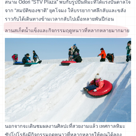
สนาม Odori “STV Plaza” พบกับรูปปั้นหิมะที่ได้แรงบันดาลใจ
จาก “สมบัติของชาติ” ยุคโจมง ให้บรรยากาศลึกลับและขลัง
ราวกับได้เดินทางข้ามเวลากลับไปเมื่อหลายพันปีก่อน
ลานสเก็ตน้ำแข็งและกิจกรรมฤดูหนาวที่หลากหลายมากมาย
นอกจากจะเดินชมผลงานศิลปะที่สวยงามแล้ว เทศกาลหิมะ
ซัปโปโรยังมีกิจกรรมฤดูหนาวที่หลากหลายให้คุณได้ลอง