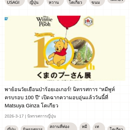
USAGI
ญี่ปุ่น
หวาน
โตเกียว
ขนม
พาย้อนวัยเยือนป่าร้อยเอเกอร์! นิทรรศการ “หมีพูห์
ครบรอบ 100 ปี” เปิดฉากความอบอุ่นแล้ววันนี้ที่
Matsuya Ginza โตเกียว
2026-3-17
|
นิทรรศการญี่ปุ่น
สถานที่ท่อง
หมี
เท
ญี่ปุ่น
นิทรรศการ
โตเกียว