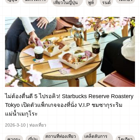
เทียวในญี่ปุ่น
พูห์
รนด์
ไม่ต้องตื่นตี 5 ไปรอคิว! Starbucks Reserve Roastery
Tokyo เปิดตัวแพ็กเกจจองที่นั่ง V.I.P ชมซากุระริม
แม่น้ำเมกุโระ
2026-3-10
|
ท่องเที่ยว
สถานที่ท่องเทียว
เคล็ดลับการ
ซากุระ
ญี่ปุ่น
โตเกียว