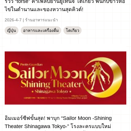
รีวิว “torse” คาเฟ่ลับย่านยูเท็นจิ โตเกียว ฟินกับข้าวห่อ
ไข่ในตำนานและของหวานสุดคิวต์!
2026-4-7
|
ร้านอาหารแนะนำ
ญี่ปุ่น
อาหารและเครื่องดื่ม
โตเกียว
อิมเมอร์ซีฟขั้นสุด! พาบุก “Sailor Moon -Shining
Theater Shinagawa Tokyo-” โรงละครแบบใหม่