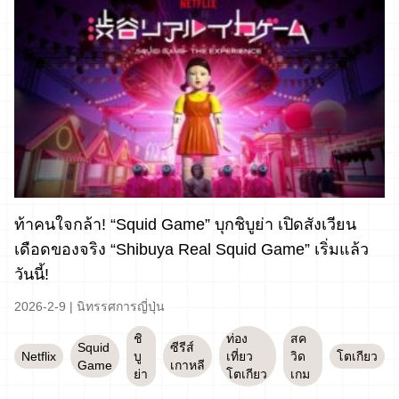
ท้าคนใจกล้า! “Squid Game” บุกชิบูย่า เปิดสังเวียน
เดือดของจริง “Shibuya Real Squid Game” เริ่มแล้ว
วันนี้!
2026-2-9
|
นิทรรศการญี่ปุ่น
ชิ
ท่อง
สค
Squid
ซีรีส์
Netflix
บู
เที่ยว
วิด
โตเกียว
Game
เกาหลี
ย่า
โตเกียว
เกม