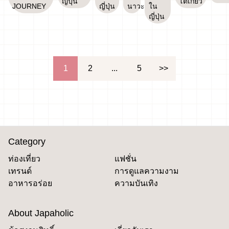
ญี่ปุ่น
โตเกียว
JOURNEY
ญี่ปุ่น
นาวะ
ใน
ญี่ปุ่น
文
1
2
...
5
>>
章
導
覽
Category
ท่องเที่ยว
แฟชั่น
เทรนด์
การดูแลความงาม
อาหารอร่อย
ความบันเทิง
About Japaholic