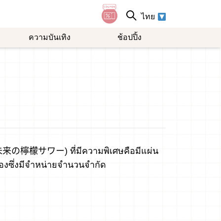
ไทย
ความบันเทิง
ช้อปปิ้ง
า” (未来の檸檬サワー) ที่มีความพิเศษคือมีแผ่น
๋องซึ่งมีจำหน่ายจำนวนจำกัด