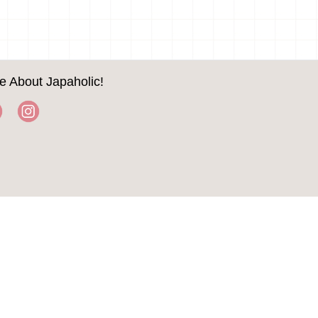
e About Japaholic!