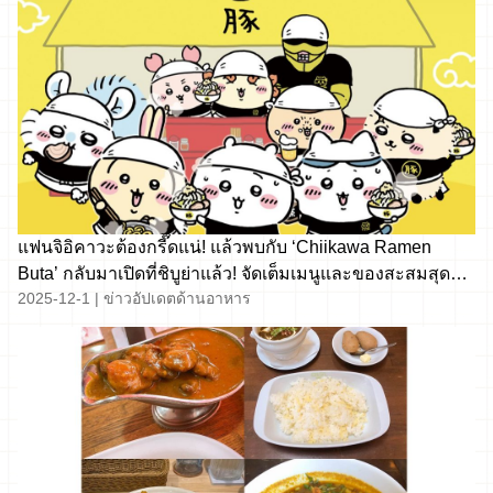
แฟนจิอิคาวะต้องกรี๊ดแน่! แล้วพบกับ ‘Chiikawa Ramen
Buta’ กลับมาเปิดที่ชิบูย่าแล้ว! จัดเต็มเมนูและของสะสมสุดคิว
2025-12-1
|
ข่าวอัปเดตด้านอาหาร
ท์