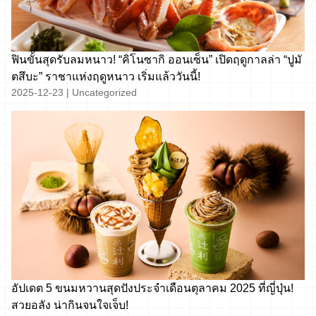
ฟินขั้นสุดรับลมหนาว! “คิโนซากิ ออนเซ็น” เปิดฤดูกาลล่า “ปูมั
ตสึบะ” ราชาแห่งฤดูหนาว เริ่มแล้ววันนี้!
2025-12-23
|
Uncategorized
อัปเดต 5 ขนมหวานสุดปังประจำเดือนตุลาคม 2025 ที่ญี่ปุ่น!
สวยอลัง น่ากินจนใจเจ็บ!