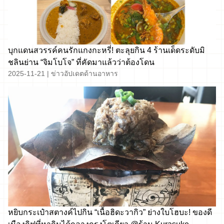
บุกแดนสวรรค์คนรักแกงกะหรี่! ตะลุยกิน 4 ร้านเด็ดระดับมิ
ชลินย่าน “จิมโบโจ” ที่คัดมาแล้วว่าต้องโดน
2025-11-21
|
ข่าวอัปเดตด้านอาหาร
หยิบกระเป๋าสตางค์ไปกิน “เนื้อฮิดะวากิว” ย่างใบโฮบะ! ของดี