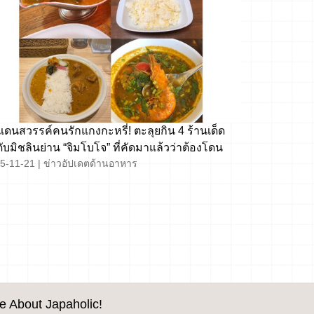
แดนสวรรค์คนรักแกงกะหรี่! ตะลุยกิน 4 ร้านเด็ด
ับมิชลินย่าน “จิมโบโจ” ที่คัดมาแล้วว่าต้องโดน
5-11-21
|
ข่าวอัปเดตด้านอาหาร
e About Japaholic!