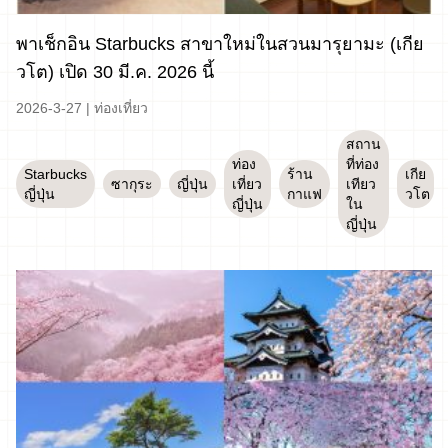
พาเช็กอิน Starbucks สาขาใหม่ในสวนมารุยามะ (เกีย
วโต) เปิด 30 มี.ค. 2026 นี้
2026-3-27
|
ท่องเที่ยว
สถาน
ท่อง
ที่ท่อง
Starbucks
ร้าน
เกีย
ซากุระ
ญี่ปุ่น
เที่ยว
เทียว
ญี่ปุ่น
กาแฟ
วโต
ญี่ปุ่น
ใน
ญี่ปุ่น