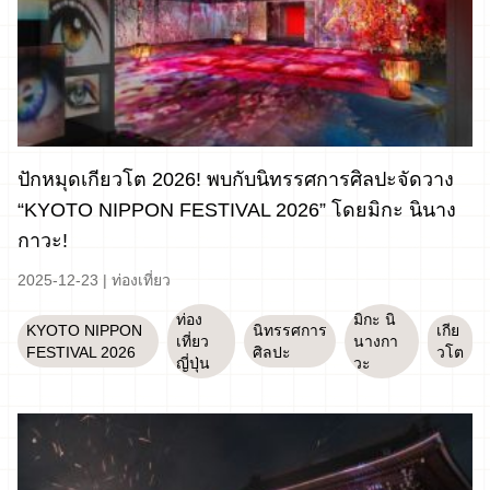
ปักหมุดเกียวโต 2026! พบกับนิทรรศการศิลปะจัดวาง
“KYOTO NIPPON FESTIVAL 2026” โดยมิกะ นินาง
กาวะ!
2025-12-23
|
ท่องเที่ยว
ท่อง
มิกะ นิ
KYOTO NIPPON
นิทรรศการ
เกีย
เที่ยว
นางกา
FESTIVAL 2026
ศิลปะ
วโต
ญี่ปุ่น
วะ