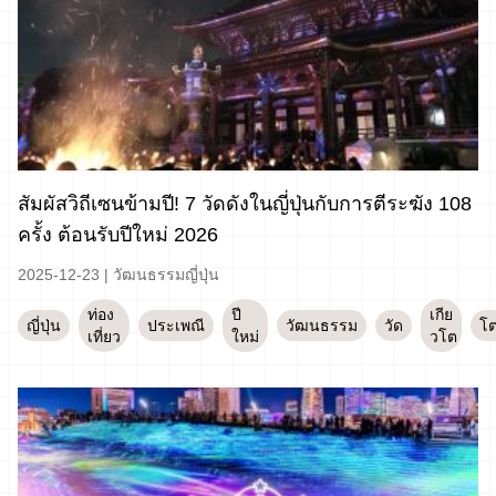
สัมผัสวิถีเซนข้ามปี! 7 วัดดังในญี่ปุ่นกับการตีระฆัง 108
ครั้ง ต้อนรับปีใหม่ 2026
2025-12-23
|
วัฒนธรรมญี่ปุ่น
ท่อง
ปี
เกีย
ญี่ปุ่น
ประเพณี
วัฒนธรรม
วัด
โต
เที่ยว
ใหม่
วโต