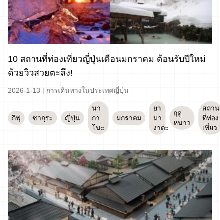
10 สถานที่ท่องเที่ยวญี่ปุ่นเดือนมกราคม ต้อนรับปีใหม่
ด้วยวิวสวยตะลึง!
2026-1-13
|
การเดินทางในประเทศญี่ปุ่น
นา
ยา
สถาน
ฤดู
กิฟุ
ซากุระ
ญี่ปุ่น
กา
มกราคม
มา
ที่ท่อง
หนาว
โนะ
งาตะ
เที่ยว